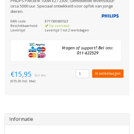
PHILIPS PAR38 IR 100W E27 230V, Gemiddelde levensduur:
circa 5000 uur. Speciaal ontwikkeld voor opfok van jonge
dieren.
EAN code:
8711500600523
Beschikbaarheid:
Op voorraad
Levertijd:
Levertijd 1 tot 2 werkdagen
€15,95
In winkelwagen
Excl. btw
(€19,30 Incl. btw)
Informatie