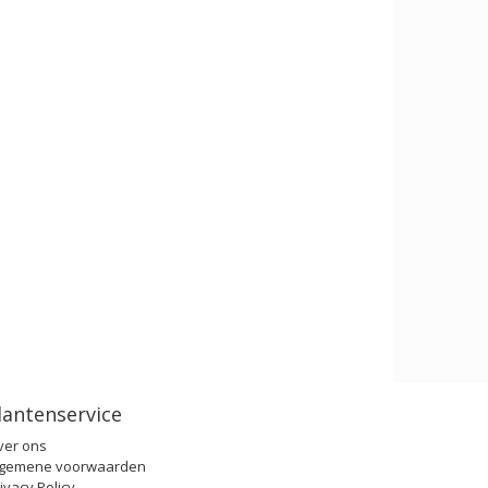
lantenservice
ver ons
lgemene voorwaarden
ivacy Policy