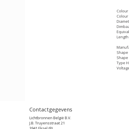
Colour
Colour
Diamet
Dimba
Equiva
Length
Manufa
Shape 
Shape 
Type H
Voltage
Contactgegevens
Lichtbronnen België B.V.
J.B. Truyensstraat 21
3941 Eksel (B)