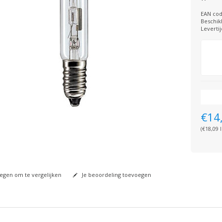
EAN cod
Beschik
Levertij
€14
(€18,09 I
gen om te vergelijken
Je beoordeling toevoegen