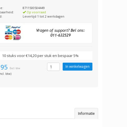
e:
8711500504449
baarheid:
Op voorraad
d:
Levertijd 1 tot 2 werkdagen
10 stuks voor €14,20 per stuk en bespaar 5%
,95
Excl. btw
ncl. btw)
Informatie