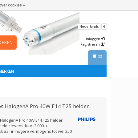
over cookies »
Nederlands
€
Inloggen
OEKEN
Registreren
(0)
MERKEN
ps
HalogenA Pro 40W E14 T25 helder
s HalogenA Pro 40W E14 T25 helder.
elde levensduur: 2.000 u.
kbaar in hogere vermogens tot wel 250