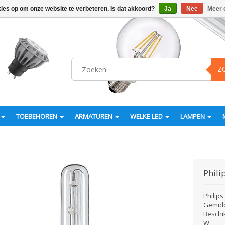
kies op om onze website te verbeteren. Is dat akkoord?
Ja
Nee
Meer 
Z
TOEBEHOREN
ARMATUREN
WELKE LED
LAMPEN
Phili
Philip
Gemidd
Beschi
W