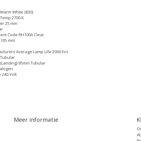
 Warm White (830)
 Temp 2700 K
er 25 mm
ar
lent Code RH100A Clear
 105 mm
cturers Average Lamp Life 2000 hrs
Tubular
(Landing) 95mm Tubular
alogen
 240 Volt
Meer informatie
K
O
A
Pr