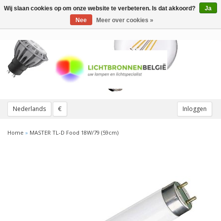
Wij slaan cookies op om onze website te verbeteren. Is dat akkoord?
Ja
Toggle
navigation
Nee
Meer over cookies »
Nederlands
€
Inloggen
Home
»
MASTER TL-D Food 18W/79 (59cm)