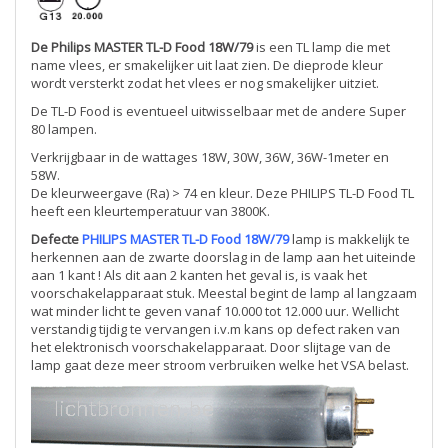
De Philips MASTER TL-D Food 18W/79
is een TL lamp die met
name vlees, er smakelijker uit laat zien. De dieprode kleur
wordt versterkt zodat het vlees er nog smakelijker uitziet.
De TL-D Food is eventueel uitwisselbaar met de andere Super
80 lampen.
Verkrijgbaar in de wattages 18W, 30W, 36W, 36W-1meter en
58W.
De kleurweergave (Ra) > 74 en kleur. Deze PHILIPS TL-D Food TL
heeft een kleurtemperatuur van 3800K.
Defecte
PHILIPS MASTER TL-D Food 18W/79
lamp is makkelijk te
herkennen aan de zwarte doorslag in de lamp aan het uiteinde
aan 1 kant ! Als dit aan 2 kanten het geval is, is vaak het
voorschakelapparaat stuk. Meestal begint de lamp al langzaam
wat minder licht te geven vanaf 10.000 tot 12.000 uur. Wellicht
verstandig tijdig te vervangen i.v.m kans op defect raken van
het elektronisch voorschakelapparaat. Door slijtage van de
lamp gaat deze meer stroom verbruiken welke het VSA belast.