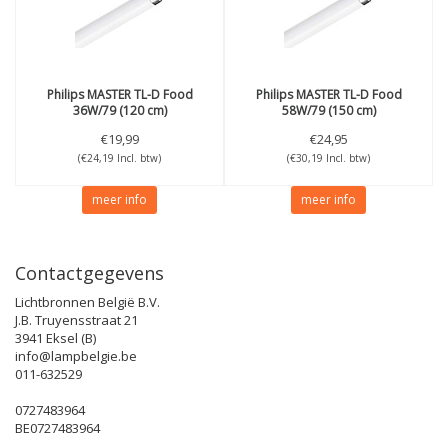
Philips
MASTER TL-D Food
Philips
MASTER TL-D Food
36W/79 (120 cm)
58W/79 (150 cm)
€19,99
€24,95
(€24,19 Incl. btw)
(€30,19 Incl. btw)
meer info
meer info
Contactgegevens
Lichtbronnen België B.V.
J.B. Truyensstraat 21
3941 Eksel (B)
info@lampbelgie.be
011-632529
0727483964
BE0727483964