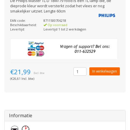
De Philips Master TL-D 18W/79 food is een TL lamp die, de
dieprode kleur wordt versterkt zodat het vlees er nog
smakelijker uitziet. Lengte 60cm
EAN code:
8711500706218
Beschikbaarheid:
Op voorraad
Levertijd:
Levertijd 1 tot 2 werkdagen
€21,99
In winkelwagen
Excl. btw
(€26,61 Incl. btw)
Informatie