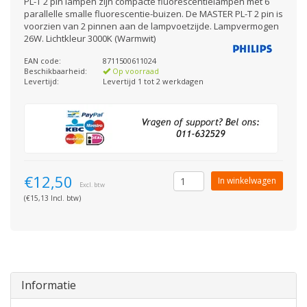
PL-T 2 pin lampen zijn compacte fluorescentielampen met 6
parallelle smalle fluorescentie-buizen. De MASTER PL-T 2 pin is
voorzien van 2 pinnen aan de lampvoetzijde. Lampvermogen
26W. Lichtkleur 3000K (Warmwit)
EAN code:
8711500611024
Beschikbaarheid:
Op voorraad
Levertijd:
Levertijd 1 tot 2 werkdagen
€12,50
In winkelwagen
Excl. btw
(€15,13 Incl. btw)
Informatie