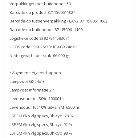
Verpakkingen per buitendoos 50
Barcode op product 8711500611024
Barcode op tussenverpakking - EAN2 8711500611062
Barcode op buitendoos 8711500611109
Logistieke code(s) 927914583071
ILCOS code FSM-26/30/1B-I-GX24d=3
Netto gewicht per stuk 66.000 gr
• Algemene eigenschappen
Lampvoet GX24d-3
Lampvoet informatie 2P
Levensduur tot 50% 10000 hr
Levensduur tot 10% uitval EM 6500 hr
LSF EM 8kh vlg specs, 3h-cycl 78 %
LSF EM 6kh vlg specs, 3h-cycl 92 %
LSF EM 4kh vlg specs, 3h-cycl 98 %