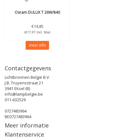
Osram
DULUX T 26W/840
€14,85
(€17,97 Incl. btw)
meer info
Contactgegevens
Lichtbronnen België B.V.
J.B. Truyensstraat 21
3941 Eksel (B)
info@lampbelgie.be
011-632529
0727483964
BE0727483964
Meer informatie
Klantenservice