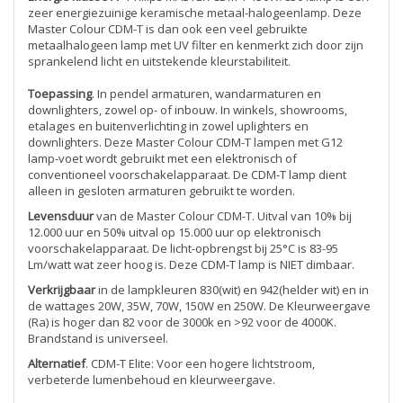
zeer energiezuinige keramische metaal-halogeenlamp. Deze
Master Colour CDM-T is dan ook een veel gebruikte
metaalhalogeen lamp met UV filter en kenmerkt zich door zijn
sprankelend licht en uitstekende kleurstabiliteit.
Toepassing
. In pendel armaturen, wandarmaturen en
downlighters, zowel op- of inbouw. In winkels, showrooms,
etalages en buitenverlichting in zowel uplighters en
downlighters. Deze Master Colour CDM-T lampen met G12
lamp-voet wordt gebruikt met een elektronisch of
conventioneel voorschakelapparaat. De CDM-T lamp dient
alleen in gesloten armaturen gebruikt te worden.
Levensduur
van de Master Colour CDM-T. Uitval van 10% bij
12.000 uur en 50% uitval op 15.000 uur op elektronisch
voorschakelapparaat. De licht-opbrengst bij 25°C is 83-95
Lm/watt wat zeer hoog is. Deze CDM-T lamp is NIET dimbaar.
Verkrijgbaar
in de lampkleuren 830(wit) en 942(helder wit) en in
de wattages 20W, 35W, 70W, 150W en 250W. De Kleurweergave
(Ra) is hoger dan 82 voor de 3000k en >92 voor de 4000K.
Brandstand is universeel.
Alternatief
. CDM-T Elite: Voor een hogere lichtstroom,
verbeterde lumenbehoud en kleurweergave.