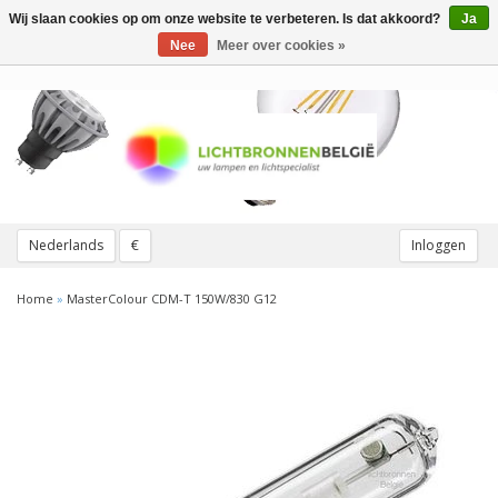
Wij slaan cookies op om onze website te verbeteren. Is dat akkoord?
Ja
Toggle
navigation
Nee
Meer over cookies »
Nederlands
€
Inloggen
Home
»
MasterColour CDM-T 150W/830 G12