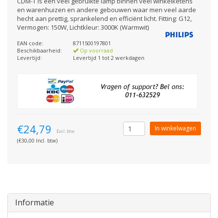
CDM-T is een veel gebruikte lamp binnen veel winkelketens
en warenhuizen en andere gebouwen waar men veel aarde
hecht aan prettig, sprankelend en efficiënt licht. Fitting: G12,
Vermogen: 150W, Lichtkleur: 3000K (Warmwit)
EAN code:
8711500197801
Beschikbaarheid:
Op voorraad
Levertijd:
Levertijd 1 tot 2 werkdagen
€24,79
In winkelwagen
Excl. btw
(€30,00 Incl. btw)
Informatie