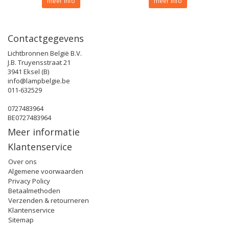
meer info
meer info
Contactgegevens
Lichtbronnen België B.V.
J.B. Truyensstraat 21
3941 Eksel (B)
info@lampbelgie.be
011-632529
0727483964
BE0727483964
Meer informatie
Klantenservice
Over ons
Algemene voorwaarden
Privacy Policy
Betaalmethoden
Verzenden & retourneren
Klantenservice
Sitemap