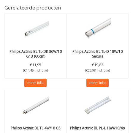
Gerelateerde producten
Philips
Actinic BL TL-DK 36W/10
Philips
Actinic BL TL-D 18W/10
G13 (60cm)
Secura
€11,95
€19,82
(€14,46 Incl. btw)
(€23,98 Incl. btw)
meer info
meer info
Philips
Actinic BL TL 4W/10 G5
Philips
Actinic BL PL-L 18W/10/4p