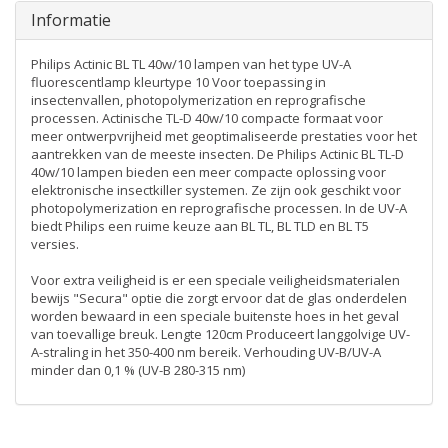
Informatie
Philips Actinic BL TL 40w/10 lampen van het type UV-A
fluorescentlamp kleurtype 10 Voor toepassing in
insectenvallen, photopolymerization en reprografische
processen. Actinische TL-D 40w/10 compacte formaat voor
meer ontwerpvrijheid met geoptimaliseerde prestaties voor het
aantrekken van de meeste insecten. De Philips Actinic BL TL-D
40w/10 lampen bieden een meer compacte oplossing voor
elektronische insectkiller systemen. Ze zijn ook geschikt voor
photopolymerization en reprografische processen. In de UV-A
biedt Philips een ruime keuze aan BL TL, BL TLD en BL T5
versies.
Voor extra veiligheid is er een speciale veiligheidsmaterialen
bewijs "Secura" optie die zorgt ervoor dat de glas onderdelen
worden bewaard in een speciale buitenste hoes in het geval
van toevallige breuk. Lengte 120cm Produceert langgolvige UV-
A-straling in het 350-400 nm bereik. Verhouding UV-B/UV-A
minder dan 0,1 % (UV-B 280-315 nm)