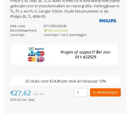
PHILIPS ACTINIC BL TL-D 40W/10 met UV-A licht wordt met name
gebruikt voor in insectenvallen en reporgrafie. Verkrijgbaar in
TL, PL-L en PL-S. Lengte 120cm. Oude kleurnummer is de
Philips BL TL 40W/05
EAN code:
8711500260260
Beschikbaarheid:
Op voorraad
Levertijd:
Levertijd 1 tot 2 werkdagen
25 stuks voor €24,86 per stuk en bespaar 10%
€27,62
In winkelwagen
Excl. btw
(€33,42 Incl. btw)