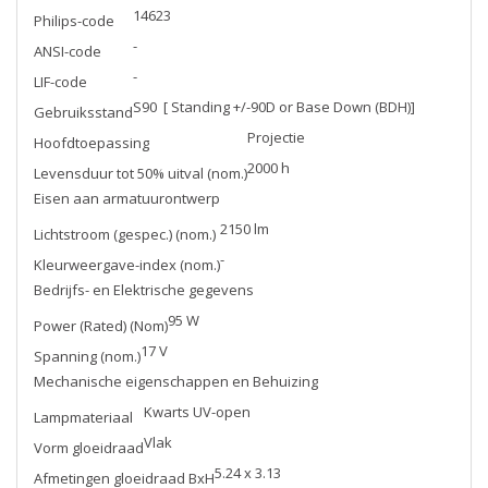
14623
Philips-code
-
ANSI-code
-
LIF-code
S90 [ Standing +/-90D or Base Down (BDH)]
Gebruiksstand
Projectie
Hoofdtoepassing
2000 h
Levensduur tot 50% uitval (nom.)
Eisen aan armatuurontwerp
2150 lm
Lichtstroom (gespec.) (nom.)
-
Kleurweergave-index (nom.)
Bedrijfs- en Elektrische gegevens
95 W
Power (Rated) (Nom)
17 V
Spanning (nom.)
Mechanische eigenschappen en Behuizing
Kwarts UV-open
Lampmateriaal
Vlak
Vorm gloeidraad
5.24 x 3.13
Afmetingen gloeidraad BxH