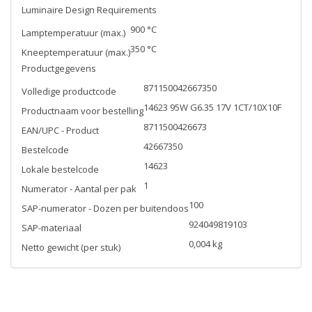
Luminaire Design Requirements
900 °C
Lamptemperatuur (max.)
350 °C
Kneeptemperatuur (max.)
Productgegevens
871150042667350
Volledige productcode
14623 95W G6.35 17V 1CT/10X10F
Productnaam voor bestelling
8711500426673
EAN/UPC - Product
42667350
Bestelcode
14623
Lokale bestelcode
1
Numerator - Aantal per pak
100
SAP-numerator - Dozen per buitendoos
924049819103
SAP-materiaal
0,004 kg
Netto gewicht (per stuk)