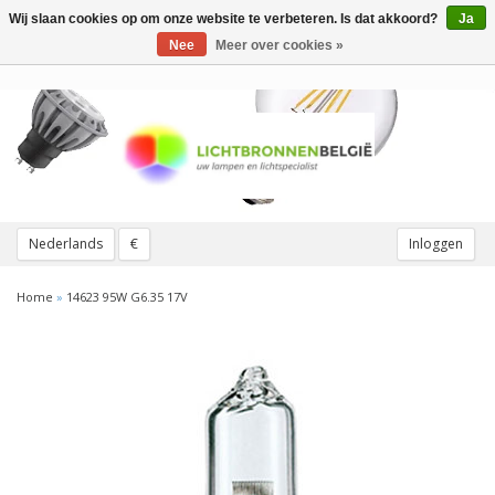
Wij slaan cookies op om onze website te verbeteren. Is dat akkoord?
Ja
Toggle
navigation
Nee
Meer over cookies »
Nederlands
€
Inloggen
Home
»
14623 95W G6.35 17V