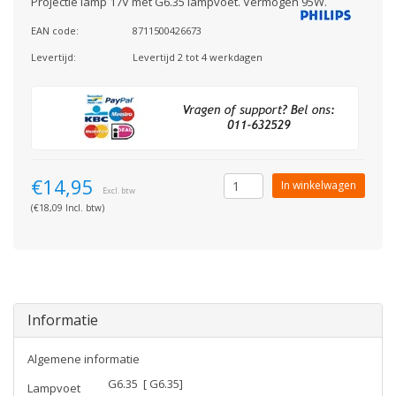
Projectie lamp 17V met G6.35 lampvoet. Vermogen 95W.
EAN code:
8711500426673
Levertijd:
Levertijd 2 tot 4 werkdagen
€14,95
In winkelwagen
Excl. btw
(€18,09 Incl. btw)
Informatie
Algemene informatie
G6.35 [ G6.35]
Lampvoet