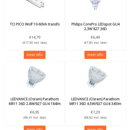
TCI
PICO Wolf 10-60VA transfo
Philips
CorePro LEDspot GU4
2.3W 827 36D
€14,79
€6,49
(€17,90 Incl. btw)
(€7,85 Incl. btw)
meer info
meer info
LEDVANCE (Osram)
Parathom
LEDVANCE (Osram)
Parathom
MR11 36D 2.8W/927 GU4 184lm
MR11 36D 4.5W/927 GU4 345lm
€6,95
€7,29
(€8,41 Incl. btw)
(€8,82 Incl. btw)
meer info
meer info