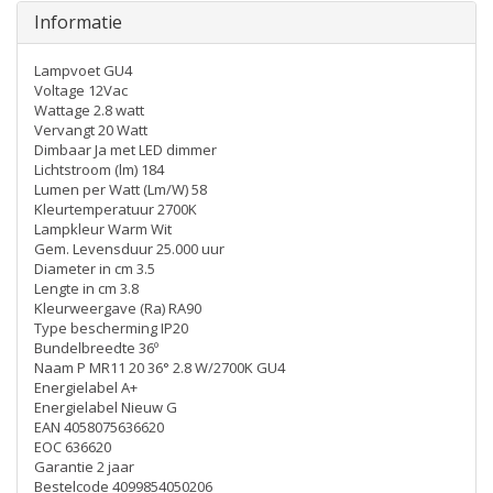
Informatie
Lampvoet GU4
Voltage 12Vac
Wattage 2.8 watt
Vervangt 20 Watt
Dimbaar Ja met LED dimmer
Lichtstroom (lm) 184
Lumen per Watt (Lm/W) 58
Kleurtemperatuur 2700K
Lampkleur Warm Wit
Gem. Levensduur 25.000 uur
Diameter in cm 3.5
Lengte in cm 3.8
Kleurweergave (Ra) RA90
Type bescherming IP20
Bundelbreedte 36º
Naam P MR11 20 36° 2.8 W/2700K GU4
Energielabel A+
Energielabel Nieuw G
EAN 4058075636620
EOC 636620
Garantie 2 jaar
Bestelcode 4099854050206