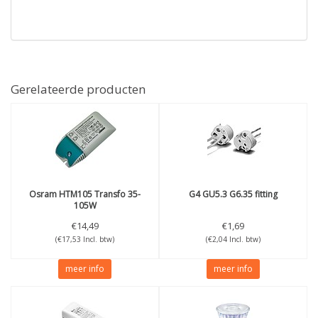
Gerelateerde producten
Osram
HTM105 Transfo 35-
G4 GU5.3 G6.35 fitting
105W
€14,49
€1,69
(€17,53 Incl. btw)
(€2,04 Incl. btw)
meer info
meer info