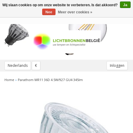
Wij slaan cookies op om onze website te verbeteren. Is dat akkoord?
Ja
Toggle
navigation
Nee
Meer over cookies »
Nederlands
€
Inloggen
Home
»
Parathom MR11 36D 4.5W/927 GU4 345lm