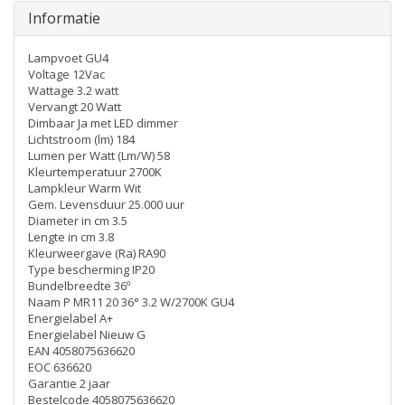
Informatie
Lampvoet GU4
Voltage 12Vac
Wattage 3.2 watt
Vervangt 20 Watt
Dimbaar Ja met LED dimmer
Lichtstroom (lm) 184
Lumen per Watt (Lm/W) 58
Kleurtemperatuur 2700K
Lampkleur Warm Wit
Gem. Levensduur 25.000 uur
Diameter in cm 3.5
Lengte in cm 3.8
Kleurweergave (Ra) RA90
Type bescherming IP20
Bundelbreedte 36º
Naam P MR11 20 36° 3.2 W/2700K GU4
Energielabel A+
Energielabel Nieuw G
EAN 4058075636620
EOC 636620
Garantie 2 jaar
Bestelcode 4058075636620