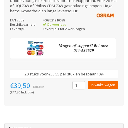
Dubbelvoudig elektronisch voorschakelapparaat. Voor 2x HCI
of HQI 70W of Philips CDM 70W gasontladingslampen. Hoge
betrouwbaarheid en lange levensduur.
EAN code:
4008321910028
Beschikbaarheid:
Op voorraad
Levertijd:
Levertijd 1 tot 2 werkdagen
20 stuks voor €35,55 per stuk en bespaar 10%
€39,50
In winkelwagen
Excl. btw
(€47,80 Incl. btw)