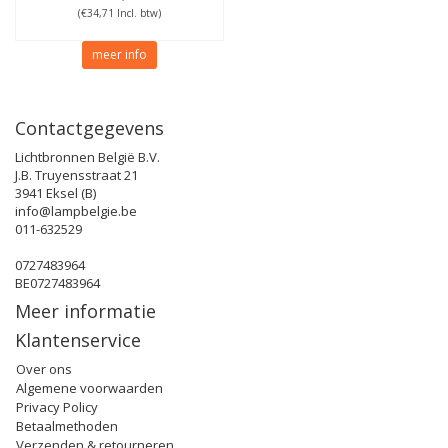
(€34,71 Incl. btw)
meer info
Contactgegevens
Lichtbronnen België B.V.
J.B. Truyensstraat 21
3941 Eksel (B)
info@lampbelgie.be
011-632529
0727483964
BE0727483964
Meer informatie
Klantenservice
Over ons
Algemene voorwaarden
Privacy Policy
Betaalmethoden
Verzenden & retourneren