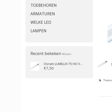
TOEBEHOREN
ARMATUREN
WELKE LED
LAMPEN
Recent bekeken
Wissen
Osram
LUMILUX T5 HO 54W/865 (115cm)
€7,50
Toevoe