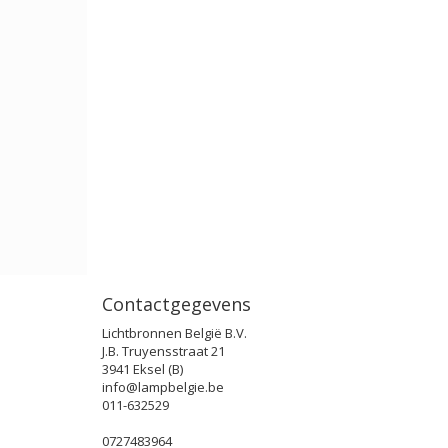
Contactgegevens
Lichtbronnen België B.V.
J.B. Truyensstraat 21
3941 Eksel (B)
info@lampbelgie.be
011-632529
0727483964