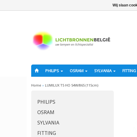
Wij slaan coo
PHILIPS
OSRAM
SYLVANIA
FITTING
Home
»
LUMILUX T5 HO 54W/865 (115cm)
PHILIPS
OSRAM
SYLVANIA
FITTING