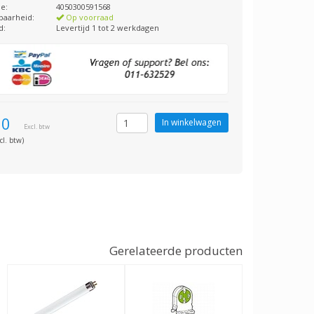
e:
4050300591568
baarheid:
Op voorraad
d:
Levertijd 1 tot 2 werkdagen
50
Excl. btw
cl. btw)
Gerelateerde producten