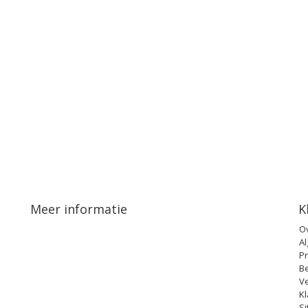
Meer informatie
K
O
A
Pr
B
V
Kl
S