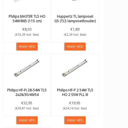
Philips
MASTER TL5 HO
Huppertz
TL lampvoet
54W/865 (115 cm)
G5 (TL5 lampvoethouder)
€8,50
€1,89
(€10,29 Incl. btw)
(€2,29 Incl. btw)
meer info
meer info
Philips
HF-Pi 28-54W TL5
Philips
HF-P 2 54W TL5
2x28/35/49/54
HO 2 55W PLL III
€32,95
€19,95
(€39,87 Incl. btw)
(€24,14 Incl. btw)
meer info
meer info