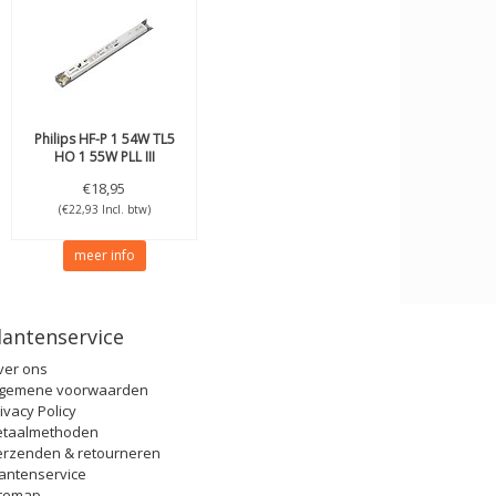
Philips
HF-P 1 54W TL5
HO 1 55W PLL III
€18,95
(€22,93 Incl. btw)
meer info
lantenservice
ver ons
lgemene voorwaarden
ivacy Policy
etaalmethoden
erzenden & retourneren
antenservice
itemap