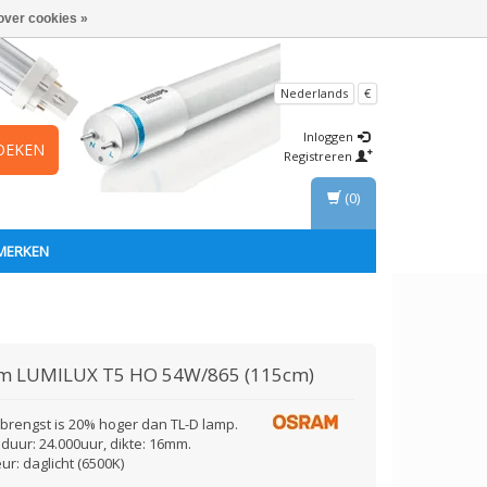
over cookies »
Nederlands
€
Inloggen
OEKEN
Registreren
(0)
MERKEN
am
LUMILUX T5 HO 54W/865 (115cm)
pbrengst is 20% hoger dan TL-D lamp.
duur: 24.000uur, dikte: 16mm.
eur: daglicht (6500K)