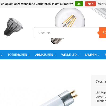
kies op om onze website te verbeteren. Is dat akkoord?
Ja
Nee
Meer 
Z
TOEBEHOREN
ARMATUREN
WELKE LED
LAMPEN
Osr
Lichto
Levens
Lichtkl