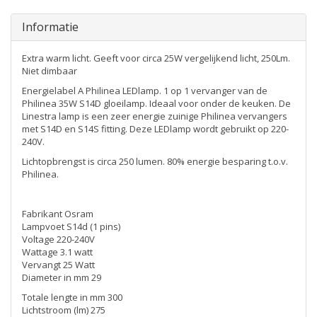
Informatie
Extra warm licht. Geeft voor circa 25W vergelijkend licht, 250Lm.
Niet dimbaar
Energielabel A Philinea LEDlamp. 1 op 1 vervanger van de
Philinea 35W S14D gloeilamp. Ideaal voor onder de keuken. De
Linestra lamp is een zeer energie zuinige Philinea vervangers
met S14D en S14S fitting. Deze LEDlamp wordt gebruikt op 220-
240V.
Lichtopbrengst is circa 250 lumen. 80% energie besparing t.o.v.
Philinea.
Fabrikant Osram
Lampvoet S14d (1 pins)
Voltage 220-240V
Wattage 3.1 watt
Vervangt 25 Watt
Diameter in mm 29
Totale lengte in mm 300
Lichtstroom (lm) 275