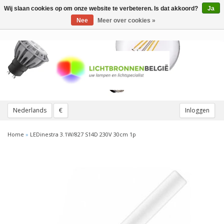
Wij slaan cookies op om onze website te verbeteren. Is dat akkoord?
Ja
Toggle
navigation
Nee
Meer over cookies »
Nederlands
€
Inloggen
Home
»
LEDinestra 3.1W/827 S14D 230V 30cm 1p