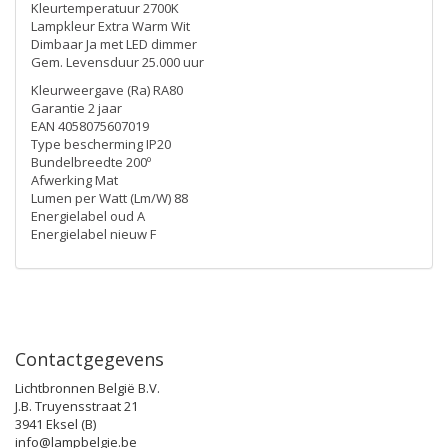
Kleurtemperatuur 2700K
Lampkleur Extra Warm Wit
Dimbaar Ja met LED dimmer
Gem. Levensduur 25.000 uur
Kleurweergave (Ra) RA80
Garantie 2 jaar
EAN 4058075607019
Type bescherming IP20
Bundelbreedte 200º
Afwerking Mat
Lumen per Watt (Lm/W) 88
Energielabel oud A
Energielabel nieuw F
Contactgegevens
Lichtbronnen België B.V.
J.B. Truyensstraat 21
3941 Eksel (B)
info@lampbelgie.be