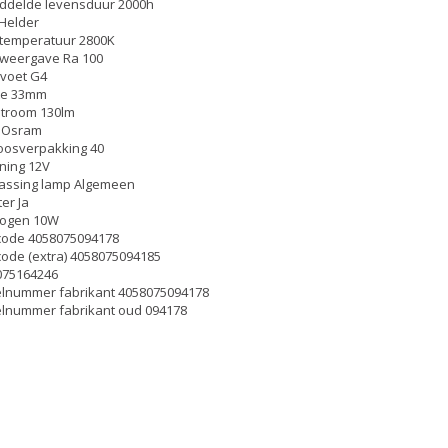
ddelde levensduur 2000h
Helder
rtemperatuur 2800K
rweergave Ra 100
voet G4
te 33mm
stroom 130lm
 Osram
osverpakking 40
ning 12V
assing lamp Algemeen
ter Ja
ogen 10W
code 4058075094178
ode (extra) 4058075094185
075164246
elnummer fabrikant 4058075094178
elnummer fabrikant oud 094178