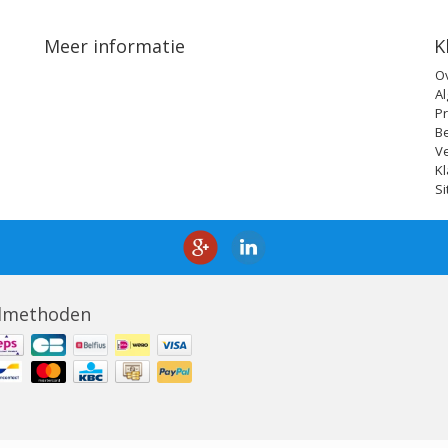
Meer informatie
K
O
A
Pr
B
V
Kl
S
lmethoden