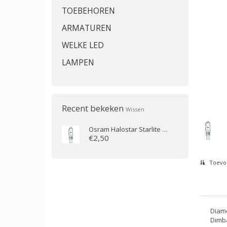
TOEBEHOREN
ARMATUREN
WELKE LED
LAMPEN
Recent bekeken
Wissen
Osram
Halostar Starlite 64415S 10W G4 12V 2000h helder
€2,50
Toevoe
Diam
Dimba