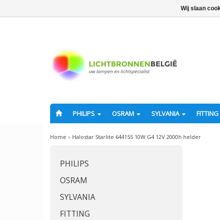
Wij slaan coo
PHILIPS
OSRAM
SYLVANIA
FITTING
Home
»
Halostar Starlite 64415S 10W G4 12V 2000h helder
PHILIPS
OSRAM
SYLVANIA
FITTING