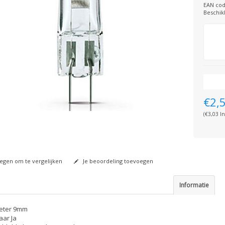
EAN cod
Beschik
€2,
(€3,03 In
gen om te vergelijken
Je beoordeling toevoegen
Informatie
eter 9mm
ar Ja