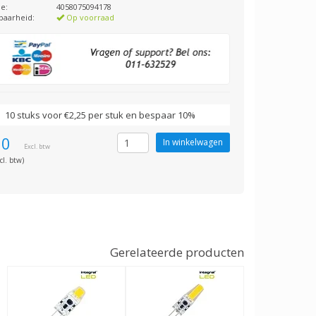
e:
4058075094178
baarheid:
Op voorraad
10 stuks voor €2,25 per stuk en bespaar 10%
50
Excl. btw
cl. btw)
Gerelateerde producten