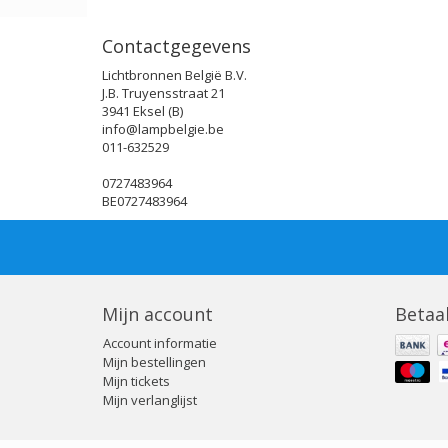
Contactgegevens
Lichtbronnen België B.V.
J.B. Truyensstraat 21
3941 Eksel (B)
info@lampbelgie.be
011-632529
0727483964
BE0727483964
Mijn account
Betaa
Account informatie
Mijn bestellingen
Mijn tickets
Mijn verlanglijst