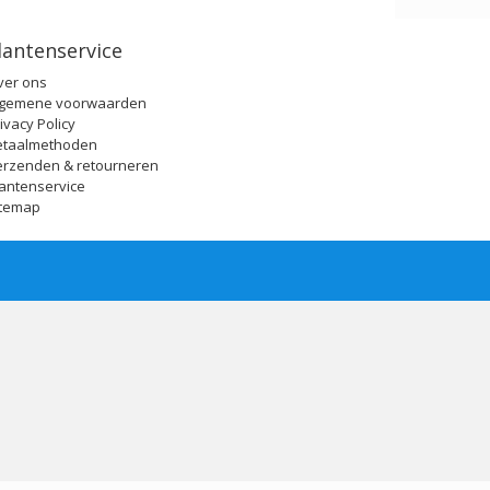
lantenservice
ver ons
lgemene voorwaarden
ivacy Policy
etaalmethoden
erzenden & retourneren
antenservice
itemap