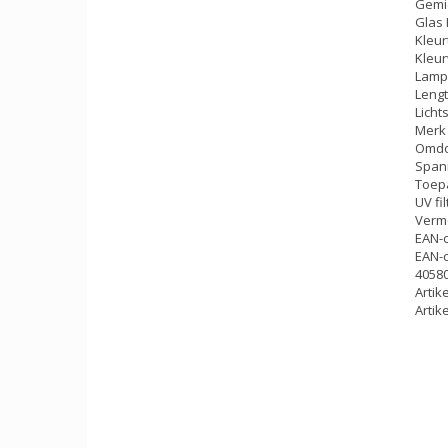
Gemi
Glas 
Kleu
Kleu
Lamp
Leng
Licht
Merk
Omdo
Span
Toep
UV fil
Verm
EAN-
EAN-c
4058
Artik
Artik