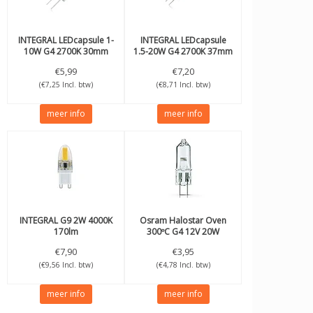
INTEGRAL
LEDcapsule 1-
INTEGRAL
LEDcapsule
10W G4 2700K 30mm
1.5-20W G4 2700K 37mm
klein!
klein!
€5,99
€7,20
(€7,25 Incl. btw)
(€8,71 Incl. btw)
meer info
meer info
INTEGRAL
G9 2W 4000K
Osram
Halostar Oven
170lm
300ºC G4 12V 20W
Helder 64428
€7,90
€3,95
(€9,56 Incl. btw)
(€4,78 Incl. btw)
meer info
meer info