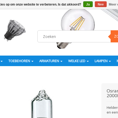
kies op om onze website te verbeteren. Is dat akkoord?
Ja
Nee
Meer 
Z
TOEBEHOREN
ARMATUREN
WELKE LED
LAMPEN
Osr
2000
Helder
en een