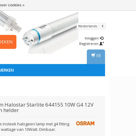
over cookies »
Nederlands
€
Inloggen
OEKEN
Registreren
(0)
MERKEN
am
Halostar Starlite 64415S 10W G4 12V
h helder
e insteek halogeen lamp met g4 fitting
 wattage van 10Watt. Dimbaar.