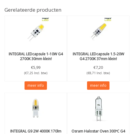
Gerelateerde producten
INTEGRAL
LEDcapsule 1-10W G4
INTEGRAL
LEDcapsule 1.5-20W
2700K 30mm klein!
G4 2700K 37mm klein!
€5,99
€7,20
(€7,25 Incl. btw)
(€8,71 Incl. btw)
meer info
meer info
INTEGRAL
G9 2W 4000K 170lm
Osram
Halostar Oven 300ºC G4