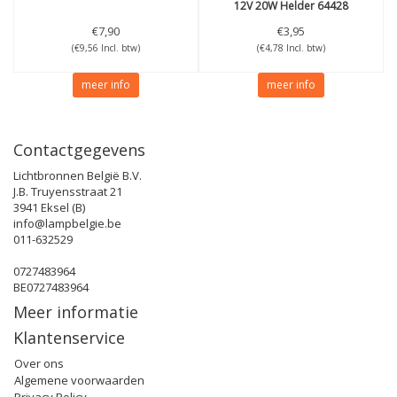
12V 20W Helder 64428
€7,90
€3,95
(€9,56 Incl. btw)
(€4,78 Incl. btw)
meer info
meer info
Contactgegevens
Lichtbronnen België B.V.
J.B. Truyensstraat 21
3941 Eksel (B)
info@lampbelgie.be
011-632529
0727483964
BE0727483964
Meer informatie
Klantenservice
Over ons
Algemene voorwaarden