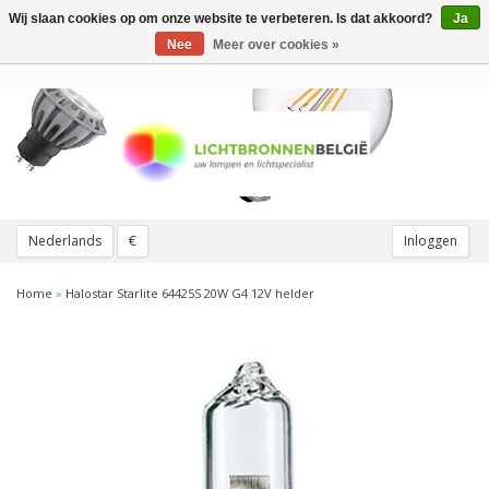
Wij slaan cookies op om onze website te verbeteren. Is dat akkoord?
Ja
Toggle
navigation
Nee
Meer over cookies »
Nederlands
€
Inloggen
Home
»
Halostar Starlite 64425S 20W G4 12V helder