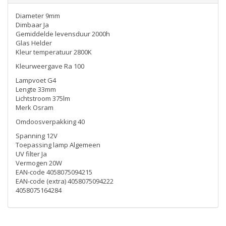
Diameter 9mm
Dimbaar Ja
Gemiddelde levensduur 2000h
Glas Helder
Kleur temperatuur 2800K
Kleurweergave Ra 100
Lampvoet G4
Lengte 33mm
Lichtstroom 375lm
Merk Osram
Omdoosverpakking 40
Spanning 12V
Toepassing lamp Algemeen
UV filter Ja
Vermogen 20W
EAN-code 4058075094215
EAN-code (extra) 4058075094222
4058075164284