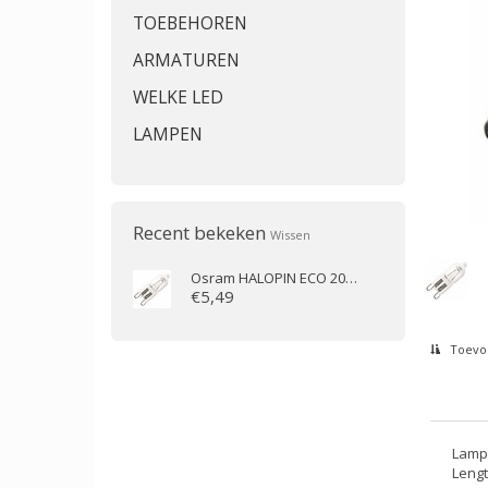
TOEBEHOREN
ARMATUREN
WELKE LED
LAMPEN
Recent bekeken
Wissen
Osram
HALOPIN ECO 20W G9 compact 220-230V G9 FS1
€5,49
Toevoe
Lamp
Leng