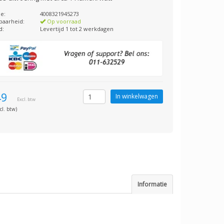
e:
4008321945273
baarheid:
Op voorraad
d:
Levertijd 1 tot 2 werkdagen
49
Excl. btw
cl. btw)
Informatie