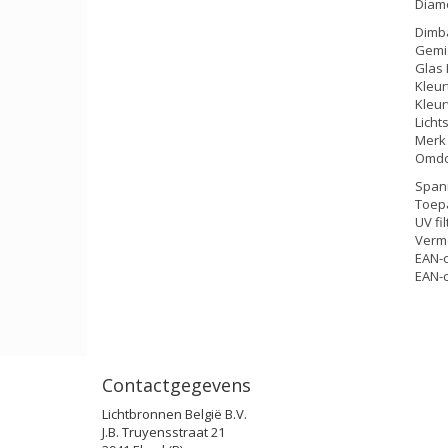
Diam
Dimba
Gemi
Glas 
Kleu
Kleu
Licht
Merk
Omdo
Span
Toep
UV fil
Verm
EAN-
EAN-c
Contactgegevens
Lichtbronnen België B.V.
J.B. Truyensstraat 21