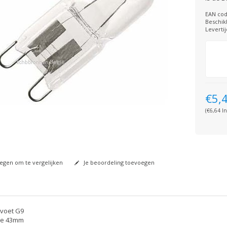
EAN cod
Beschik
Levertij
€5,
(€6,64 In
gen om te vergelijken
Je beoordeling toevoegen
voet G9
te 43mm