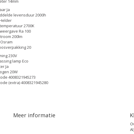
eter 14mm
ar Ja
ddelde levensduur 2000h
Helder
rtemperatuur 2700K
rweergave Ra 100
stroom 200lm
 Osram
osverpakking 20
ning 230V
assing lamp Eco
ter Ja
ogen 20W
code 4008321945273
ode (extra) 4008321945280
Meer informatie
K
O
A