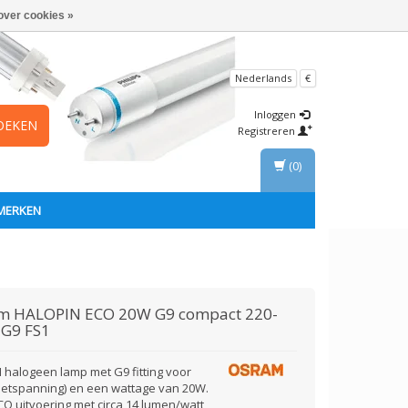
over cookies »
Nederlands
€
Inloggen
OEKEN
Registreren
(0)
MERKEN
am
HALOPIN ECO 20W G9 compact 220-
 G9 FS1
halogeen lamp met G9 fitting voor
netspanning) en een wattage van 20W.
CO uitvoering met circa 14 lumen/watt