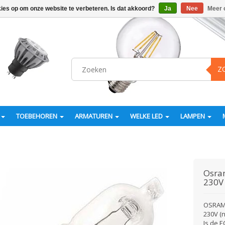
kies op om onze website te verbeteren. Is dat akkoord?
Ja
Nee
Meer 
Z
TOEBEHOREN
ARMATUREN
WELKE LED
LAMPEN
Osr
230V
OSRAM 
230V (
Is de E