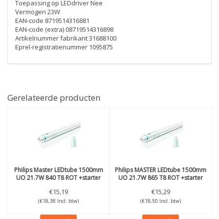
Toepassing op LEDdriver Nee
Vermogen 23W
EAN-code 8719514316881
EAN-code (extra) 08719514316898
Artikelnummer fabrikant 31688100
Eprel-registratienummer 1095875
Gerelateerde producten
Philips
Master LEDtube 1500mm
Philips
MASTER LEDtube 1500mm
UO 21.7W 840 T8 ROT +starter
UO 21.7W 865 T8 ROT +starter
€15,19
€15,29
(€18,38 Incl. btw)
(€18,50 Incl. btw)