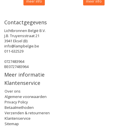
meer info
meer info
Contactgegevens
Lichtbronnen België B.V.
J.B. Truyensstraat 21
3941 Eksel (B)
info@lampbelgie.be
011-632529
0727483964
BE0727483964
Meer informatie
Klantenservice
Over ons
Algemene voorwaarden
Privacy Policy
Betaalmethoden
Verzenden & retourneren
Klantenservice
Sitemap