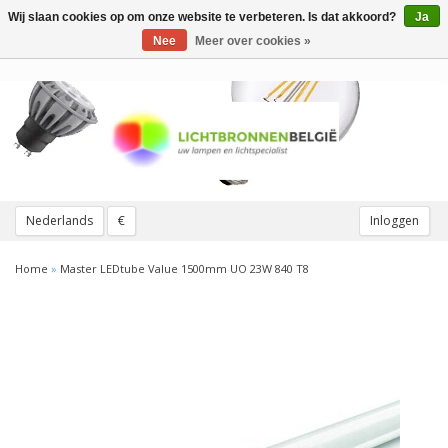
Wij slaan cookies op om onze website te verbeteren. Is dat akkoord?
Ja
Toggle
navigation
Nee
Meer over cookies »
Nederlands
€
Inloggen
Home
»
Master LEDtube Value 1500mm UO 23W 840 T8