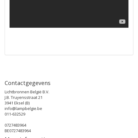
Contactgegevens
Lichtbronnen België B.V.
J.B. Truyensstraat 21
3941 Eksel (B)
info@lampbelgie.be
011-632529
0727483964
BE0727483964