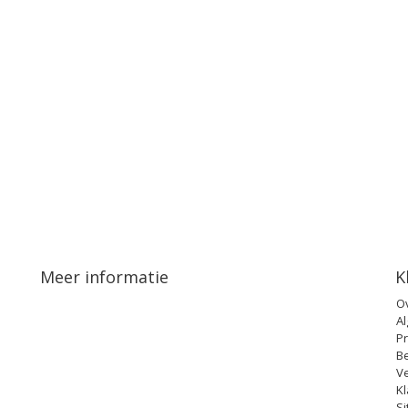
Meer informatie
K
O
A
Pr
B
V
Kl
S