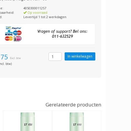
e:
4050300011257
baarheid:
Op voorraad
d:
Levertijd 1 tot 2 werkdagen
,75
Excl. btw
ncl. btw)
Gerelateerde producten