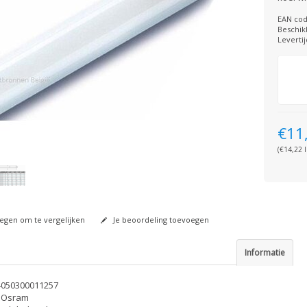
EAN cod
Beschik
Levertij
€11
(€14,22 I
gen om te vergelijken
Je beoordeling toevoegen
Informatie
4050300011257
 Osram