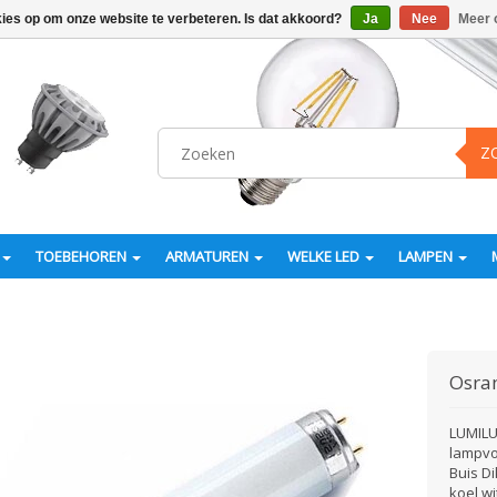
kies op om onze website te verbeteren. Is dat akkoord?
Ja
Nee
Meer 
Z
TOEBEHOREN
ARMATUREN
WELKE LED
LAMPEN
Osr
LUMILU
lampvo
Buis Di
koel wi