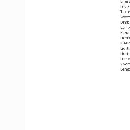
Energ
Leven
Techn
Watt
Dimba
Lampv
Kleur
Licht
Kleur
Licht
Licht
Lumen
Voor
Lengt