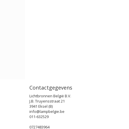
Contactgegevens
Lichtbronnen België B.V.
J.B. Truyensstraat 21
3941 Eksel (B)
info@lampbelgie.be
011-632529
0727483964