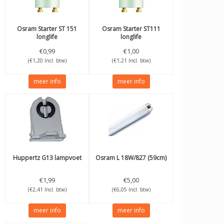
Osram
Starter ST 151
Osram
Starter ST111
longlife
longlife
€0,99
€1,00
(€1,20 Incl. btw)
(€1,21 Incl. btw)
meer info
meer info
Huppertz
G13 lampvoet
Osram
L 18W/827 (59cm)
€1,99
€5,00
(€2,41 Incl. btw)
(€6,05 Incl. btw)
meer info
meer info