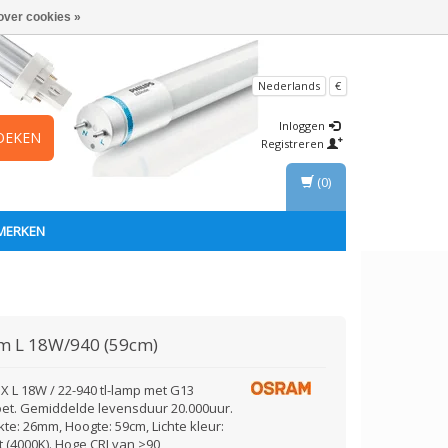
over cookies »
Nederlands
€
Inloggen
OEKEN
Registreren
(0)
MERKEN
am
L 18W/940 (59cm)
X L 18W / 22-940 tl-lamp met G13
et. Gemiddelde levensduur 20.000uur.
kte: 26mm, Hoogte: 59cm, Lichte kleur:
t (4000K). Hoge CRI van >90