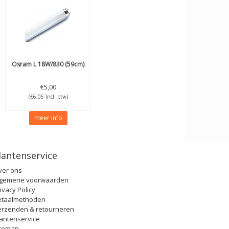
Osram
L 18W/830 (59cm)
€5,00
(€6,05 Incl. btw)
meer info
lantenservice
ver ons
lgemene voorwaarden
ivacy Policy
etaalmethoden
erzenden & retourneren
antenservice
itemap