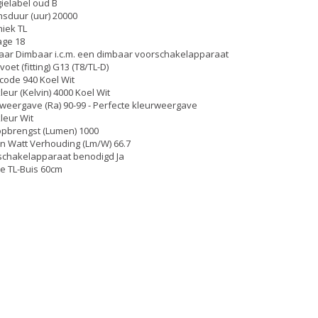
ielabel oud B
sduur (uur) 20000
iek TL
age 18
ar Dimbaar i.c.m. een dimbaar voorschakelapparaat
oet (fitting) G13 (T8/TL-D)
code 940 Koel Wit
kleur (Kelvin) 4000 Koel Wit
weergave (Ra) 90-99 - Perfecte kleurweergave
kleur Wit
opbrengst (Lumen) 1000
 Watt Verhouding (Lm/W) 66.7
schakelapparaat benodigd Ja
e TL-Buis 60cm