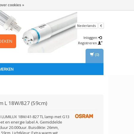
over cookies »
Nederlands
€
Inloggen
OEKEN
Registreren
(0)
MERKEN
am
L 18W/827 (59cm)
LUMILUX 18W/41-827 TL lamp met G13
et en energie label A. Gemiddelde
duur 20.000uur. Buisdikte: 26mm,
 59cm, Lichtkleur: Extra warm wit