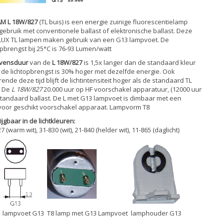
M L 18W/827
(TL buis) is een energie zuinige fluorescentielamp
gebruik met conventionele ballast of elektronische ballast. Deze
UX TL lampen maken gebruik van een G13 lampvoet. De
opbrengst bij 25°C is 76-93 Lumen/watt
evensduur
van de
L 18W/827
is 1,5x langer dan de standaard kleur
 de lichtopbrengst is 30% hoger met dezelfde energie. Ook
ende deze tijd blijft de lichtintensiteit hoger als de standaard TL
. De
L 18W/827
20.000 uur op HF voorschakel apparatuur, (12000 uur
tandaard ballast. De L met G13 lampvoet is dimbaar met een
oor geschikt voorschakel apparaat. Lampvorm T8
ijgbaar in de lichtkleuren:
7 (warm wit), 31-830 (wit), 21-840 (helder wit), 11-865 (daglicht)
lampvoet G13
T8 lamp met G13 Lampvoet
lamphouder G13