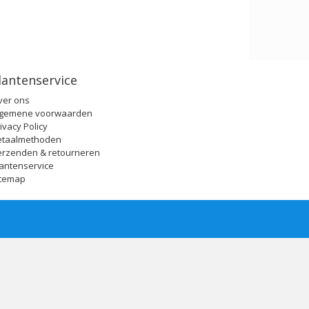
lantenservice
ver ons
lgemene voorwaarden
ivacy Policy
etaalmethoden
erzenden & retourneren
antenservice
itemap