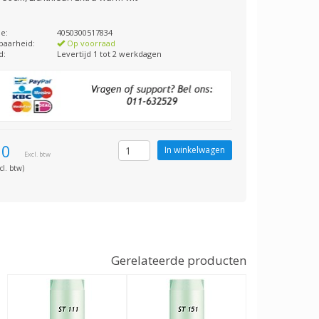
)
e:
4050300517834
baarheid:
Op voorraad
d:
Levertijd 1 tot 2 werkdagen
00
Excl. btw
cl. btw)
Gerelateerde producten