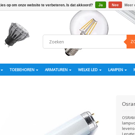
kies op om onze website te verbeteren. Is dat akkoord?
Ja
Nee
Meer 
Z
TOEBEHOREN
ARMATUREN
WELKE LED
LAMPEN
Osr
OSRAM 
lampvo
levens
Lengte: