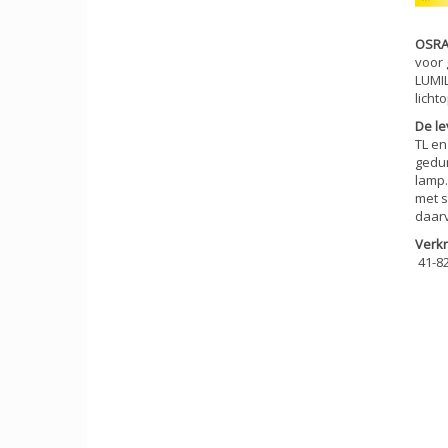
OSRA
voor 
LUMIL
licht
De l
TL en
gedur
lamp
met s
daarv
Verkr
41-82