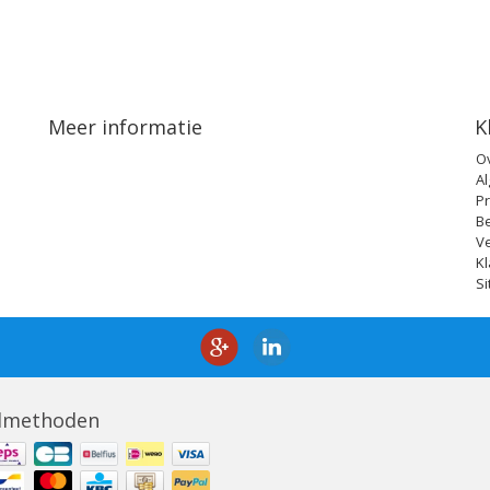
Meer informatie
K
O
A
Pr
B
V
Kl
S
lmethoden