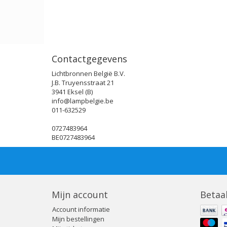
Contactgegevens
Lichtbronnen België B.V.
J.B. Truyensstraat 21
3941 Eksel (B)
info@lampbelgie.be
011-632529
0727483964
BE0727483964
Mijn account
Betaa
Account informatie
Mijn bestellingen