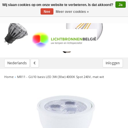
Wij slaan cookies op om onze website te verbeteren. Is dat akkoord?
Ja
Toggle
navigation
Nee
Meer over cookies »
Nederlands
€
Inloggen
Home
»
MR11 - GU10 basis LED 3W (30w) 4000K Spot 240V, mat wit