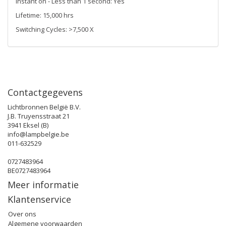
Instant on - Less than 1 second: Yes
Lifetime: 15,000 hrs
Switching Cycles: >7,500 X
Contactgegevens
Lichtbronnen België B.V.
J.B. Truyensstraat 21
3941 Eksel (B)
info@lampbelgie.be
011-632529
0727483964
BE0727483964
Meer informatie
Klantenservice
Over ons
Algemene voorwaarden