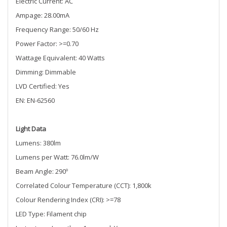
Electric Current: AC
Ampage: 28.00mA
Frequency Range: 50/60 Hz
Power Factor: >=0.70
Wattage Equivalent: 40 Watts
Dimming: Dimmable
LVD Certified: Yes
EN: EN-62560
Light Data
Lumens: 380lm
Lumens per Watt: 76.0lm/W
Beam Angle: 290º
Correlated Colour Temperature (CCT): 1,800k
Colour Rendering Index (CRI): >=78
LED Type: Filament chip