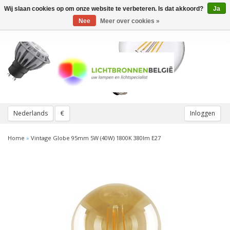
Wij slaan cookies op om onze website te verbeteren. Is dat akkoord?
Ja
Toggle
navigation
Nee
Meer over cookies »
Nederlands
€
Inloggen
Home
»
Vintage Globe 95mm 5W (40W) 1800K 380lm E27