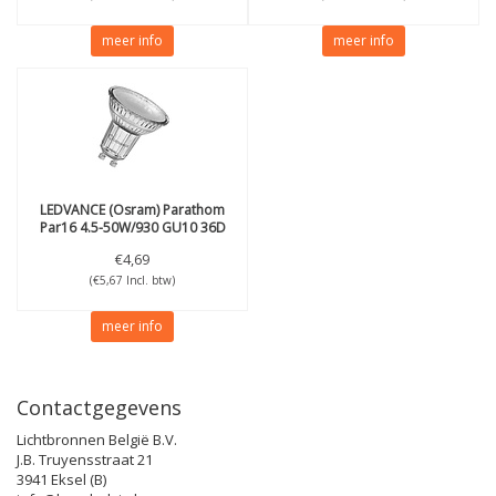
meer info
meer info
LEDVANCE (Osram)
Parathom
Par16 4.5-50W/930 GU10 36D
dimbaar
€4,69
(€5,67 Incl. btw)
meer info
Contactgegevens
Lichtbronnen België B.V.
J.B. Truyensstraat 21
3941 Eksel (B)