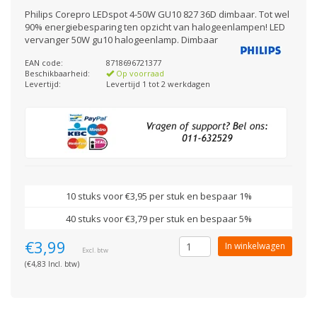
Philips Corepro LEDspot 4-50W GU10 827 36D dimbaar. Tot wel
90% energiebesparing ten opzicht van halogeenlampen! LED
vervanger 50W gu10 halogeenlamp. Dimbaar
EAN code:
8718696721377
Beschikbaarheid:
Op voorraad
Levertijd:
Levertijd 1 tot 2 werkdagen
10 stuks voor €3,95 per stuk en bespaar 1%
40 stuks voor €3,79 per stuk en bespaar 5%
€3,99
In winkelwagen
Excl. btw
(€4,83 Incl. btw)