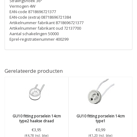
Stralingshoek 36°
Vermogen 4W
EAN-code 8718696721377
EAN-code (extra) 08718696721384
Artikelnummer fabrikant 8718696721377
Artikelnummer fabrikant oud 72137700
Aantal schakelingen 50000
Eprel-registratienummer 400299
Gerelateerde producten
GU10 fitting porselein 14cm
GU10 fitting porselein 14cm
type2 haakse draad
type1
€3,95
€0,99
(€4,78 Incl. btw)
(€1,20 Incl. btw)