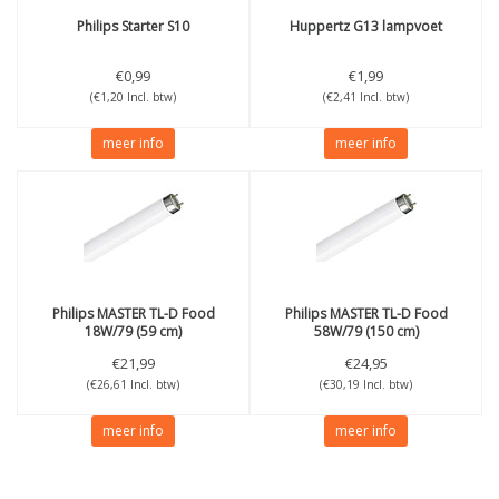
Philips
Starter S10
Huppertz
G13 lampvoet
€0,99
€1,99
(€1,20 Incl. btw)
(€2,41 Incl. btw)
meer info
meer info
Philips
MASTER TL-D Food
Philips
MASTER TL-D Food
18W/79 (59 cm)
58W/79 (150 cm)
€21,99
€24,95
(€26,61 Incl. btw)
(€30,19 Incl. btw)
meer info
meer info