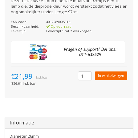
Deze TL-D 36W/79 food (speciale maat van 97cm) is een TL
lamp die, de dieprode kleur wordt versterkt zodat het vlees er
nog smakelijker uitziet. Lengte 97cm
EAN code:
4012289005016
Beschikbaarheid:
Op voorraad
Levertijd:
Levertijd 1 tot 2 werkdagen
€21,99
In winkelwagen
Excl. btw
(€26,61 Incl. btw)
Informatie
Diameter 26mm