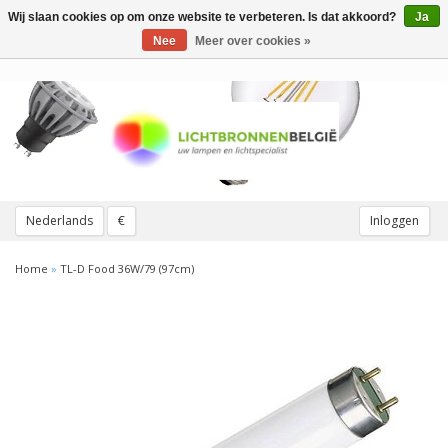
Wij slaan cookies op om onze website te verbeteren. Is dat akkoord?
Ja
Toggle
navigation
Nee
Meer over cookies »
Nederlands
€
Inloggen
Home
»
TL-D Food 36W/79 (97cm)