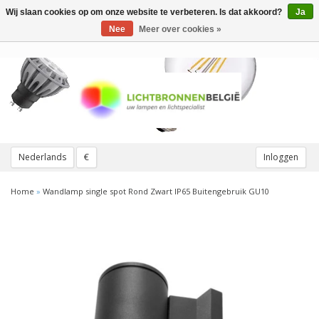
Wij slaan cookies op om onze website te verbeteren. Is dat akkoord?
Ja
Toggle
navigation
Nee
Meer over cookies »
Nederlands
€
Inloggen
Home
»
Wandlamp single spot Rond Zwart IP65 Buitengebruik GU10