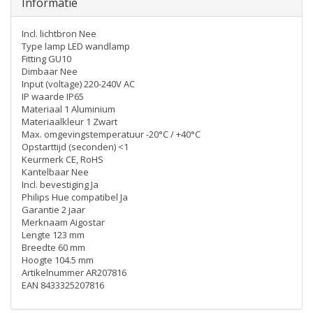
Informatie
Incl. lichtbron Nee
Type lamp LED wandlamp
Fitting GU10
Dimbaar Nee
Input (voltage) 220-240V AC
IP waarde IP65
Materiaal 1 Aluminium
Materiaalkleur 1 Zwart
Max. omgevingstemperatuur -20°C / +40°C
Opstarttijd (seconden) <1
Keurmerk CE, RoHS
Kantelbaar Nee
Incl. bevestiging Ja
Philips Hue compatibel Ja
Garantie 2 jaar
Merknaam Aigostar
Lengte 123 mm
Breedte 60 mm
Hoogte 104.5 mm
Artikelnummer AR207816
EAN 8433325207816