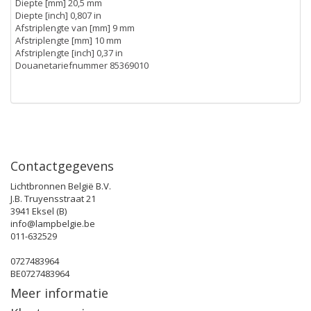
Diepte [mm] 20,5 mm
Diepte [inch] 0,807 in
Afstriplengte van [mm] 9 mm
Afstriplengte [mm] 10 mm
Afstriplengte [inch] 0,37 in
Douanetariefnummer 85369010
Contactgegevens
Lichtbronnen België B.V.
J.B. Truyensstraat 21
3941 Eksel (B)
info@lampbelgie.be
011-632529
0727483964
BE0727483964
Meer informatie