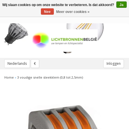
Wij slaan cookies op om onze website te verbeteren. Is dat akkoord?
Ja
Toggle
navigation
Nee
Meer over cookies »
Nederlands
€
Inloggen
Home
»
3 voudige snelle steekklem (0,8 tot 2,5mm)