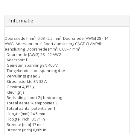
Informatie
Doorsnede [mm²] 0,08 - 2,5 mm² Doorsnede [AWG] 28 - 14
AWG Adersoort m+f Soort aansluiting CAGE CLAMP®-
aansluiting Doorsnede [mm²] 0,08 - 4 mm²
Doorsnede [AWG] 28 - 12 AWG
Adersoort f
Gemeten spanning EN 400 V
Toegekende stootspanning 4 kV
Vervuilingsgraad 2
Stroomsterkte EN 32 A
Gewicht 4,153 g
Kleur grijs
Bedradingssoort Zij bedrading
Totaal aantal klemposities 3
Totaal aantal potentialen 1
Hoogte [mm] 14,5 mm
Hoogte [inch] 0,571 in
Breedte [mm] 17 mm
Breedte [inch] 0,669 in