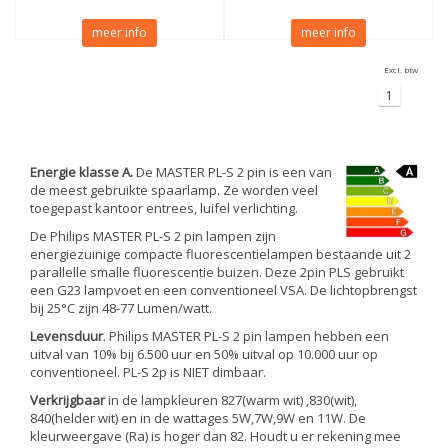
meer info
meer info
Excl. btw
1
Energie klasse A.
De MASTER PL-S 2 pin is een van
de meest gebruikte spaarlamp. Ze worden veel
toegepast kantoor entrees, luifel verlichting.
De Philips MASTER PL-S 2 pin lampen zijn
energiezuinige compacte fluorescentielampen bestaande uit 2
parallelle smalle fluorescentie buizen. Deze 2pin PLS gebruikt
een G23 lampvoet en een conventioneel VSA. De lichtopbrengst
bij 25°C zijn 48-77 Lumen/watt.
Levensduur
. Philips MASTER PL-S 2 pin lampen hebben een
uitval van 10% bij 6.500 uur en 50% uitval op 10.000 uur op
conventioneel. PL-S 2p is NIET dimbaar.
Verkrijgbaar
in de lampkleuren 827(warm wit) ,830(wit),
840(helder wit) en in de wattages 5W,7W,9W en 11W. De
kleurweergave (Ra) is hoger dan 82. Houdt u er rekening mee