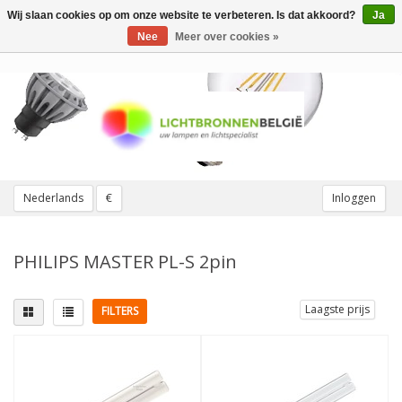
Wij slaan cookies op om onze website te verbeteren. Is dat akkoord?
Ja
Toggle
navigation
Nee
Meer over cookies »
Nederlands
€
Inloggen
PHILIPS MASTER PL-S 2pin
Laagste prijs
FILTERS
Lampvoet
Lichtkleur
G23 (2 pinnen)
(8)
3000K Warmwit
(2)