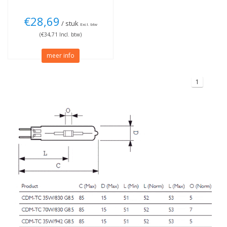
€28,69
/ stuk
Excl. btw
(€34,71 Incl. btw)
meer info
1