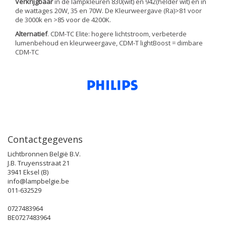
Verkrijgbaar
in de lampkleuren 830(wit) en 942(helder wit) en in
de wattages 20W, 35 en 70W. De Kleurweergave (Ra)>81 voor
de 3000k en >85 voor de 4200K.
Alternatief
. CDM-TC Elite: hogere lichtstroom, verbeterde
lumenbehoud en kleurweergave, CDM-T lightBoost = dimbare
CDM-TC
Contactgegevens
Lichtbronnen België B.V.
J.B. Truyensstraat 21
3941 Eksel (B)
info@lampbelgie.be
011-632529
0727483964
BE0727483964