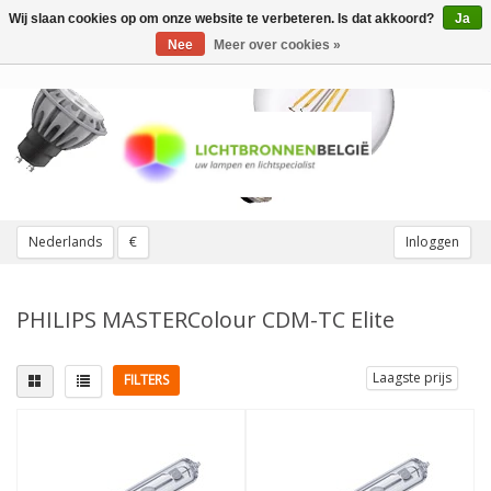
Wij slaan cookies op om onze website te verbeteren. Is dat akkoord?
Ja
Toggle
navigation
Nee
Meer over cookies »
Nederlands
€
Inloggen
PHILIPS MASTERColour CDM-TC Elite
Laagste prijs
FILTERS
Lampvoet
Lichtkleur
2 pinnen
(5)
3000K Warmwit
(3)