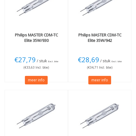
4200K Koelwit
(2)
Wattage
Meer
35W
(2)
Niet dimbaar
(5)
70W
(2)
Philips
MASTER CDM-TC
Philips
MASTER CDM-TC
Elite 35W/930
Elite 35W/942
€27,79
€28,69
/ stuk
/ stuk
Excl. btw
Excl. btw
(€33,63 Incl. btw)
(€34,71 Incl. btw)
meer info
meer info