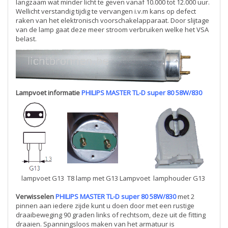
langzaam wat minder licht te geven vanaf 10.000 tot 12.000 uur.
Wellicht verstandig tijdig te vervangen i.v.m kans op defect
raken van het elektronisch voorschakelapparaat. Door slijtage
van de lamp gaat deze meer stroom verbruiken welke het VSA
belast.
Lampvoet informatie
PHILIPS MASTER TL-D super 80 58W/830
lampvoet G13
T8 lamp met G13 Lampvoet
lamphouder G13
Verwisselen
PHILIPS MASTER TL-D super 80 58W/830
met 2
pinnen aan iedere zijde kunt u doen door met een rustige
draaibeweging 90 graden links of rechtsom, deze uit de fitting
draaien. Spanningsloos maken van het armatuur is