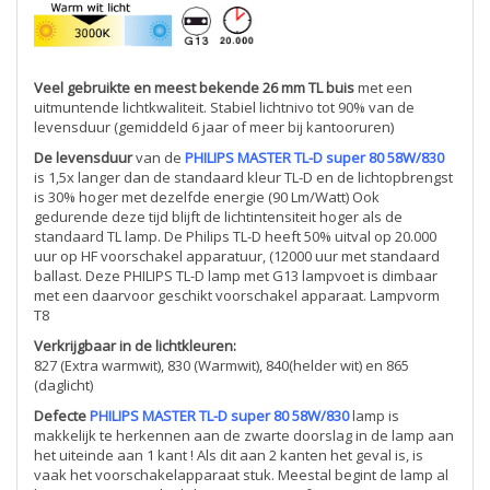
Veel gebruikte en meest bekende 26 mm TL buis
met een
uitmuntende lichtkwaliteit. Stabiel lichtnivo tot 90% van de
levensduur (gemiddeld 6 jaar of meer bij kantooruren)
De levensduur
van de
PHILIPS MASTER TL-D super 80 58W/830
is 1,5x langer dan de standaard kleur TL-D en de lichtopbrengst
is 30% hoger met dezelfde energie (90 Lm/Watt) Ook
gedurende deze tijd blijft de lichtintensiteit hoger als de
standaard TL lamp. De Philips TL-D heeft 50% uitval op 20.000
uur op HF voorschakel apparatuur, (12000 uur met standaard
ballast. Deze PHILIPS TL-D lamp met G13 lampvoet is dimbaar
met een daarvoor geschikt voorschakel apparaat. Lampvorm
T8
Verkrijgbaar in de lichtkleuren:
827 (Extra warmwit), 830 (Warmwit), 840(helder wit) en 865
(daglicht)
Defecte
PHILIPS MASTER TL-D super 80 58W/830
lamp is
makkelijk te herkennen aan de zwarte doorslag in de lamp aan
het uiteinde aan 1 kant ! Als dit aan 2 kanten het geval is, is
vaak het voorschakelapparaat stuk. Meestal begint de lamp al