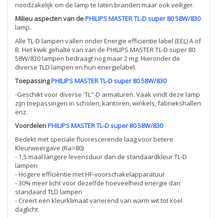
noodzakelijk om de lamp te laten branden maar ook veiliger.
Milieu aspecten van de
PHILIPS MASTER TL-D super 80 58W/830
lamp.
Alle TL-D lampen vallen onder Energie efficientie label (EEL) A of
B. Het kwik gehalte van van de PHILIPS MASTER TL-D super 80
58W/830 lampen bedraagt nog maar 2 mg. Hieronder de
diverse TLD lampen en hun energielabel.
Toepassing
PHILIPS MASTER TL-D super 80 58W/830
-Geschikt voor diverse 'TL"-D armaturen. Vaak vindt deze lamp
zijn toepassingen in scholen, kantoren, winkels, fabriekshallen
enz.
Voordelen
PHILIPS MASTER TL-D super 80 58W/830
Bedekt met speciale fluorescerende laag voor betere
Kleurweergave (Ra>80)
- 1,5 maal langere levensduur dan de standaardkleur TL-D
lampen
- Hogere efficièntie met HF-voorschakelapparatuur
- 30% meer licht voor dezelfde hoeveelheid energie dan
standaard TLD lampen
- Creert een kleurklimaat varierend van warm wit tot koel
daglicht