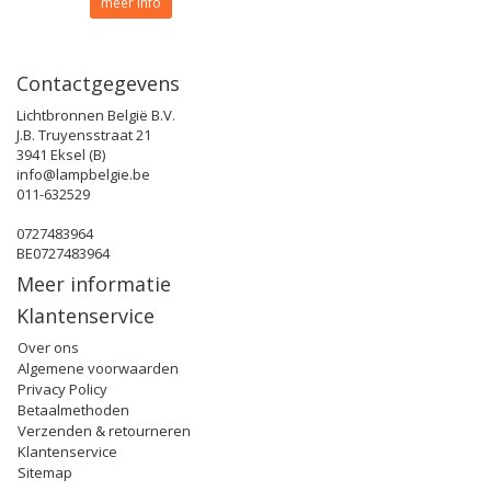
meer info
Contactgegevens
Lichtbronnen België B.V.
J.B. Truyensstraat 21
3941 Eksel (B)
info@lampbelgie.be
011-632529
0727483964
BE0727483964
Meer informatie
Klantenservice
Over ons
Algemene voorwaarden
Privacy Policy
Betaalmethoden
Verzenden & retourneren
Klantenservice
Sitemap