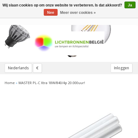
Wij slaan cookies op om onze website te verbeteren. Is dat akkoord?
Ja
Toggle
navigation
Nee
Meer over cookies »
Nederlands
€
Inloggen
Home
»
MASTER PL-C Xtra 18W/840/4p 20.000uur!