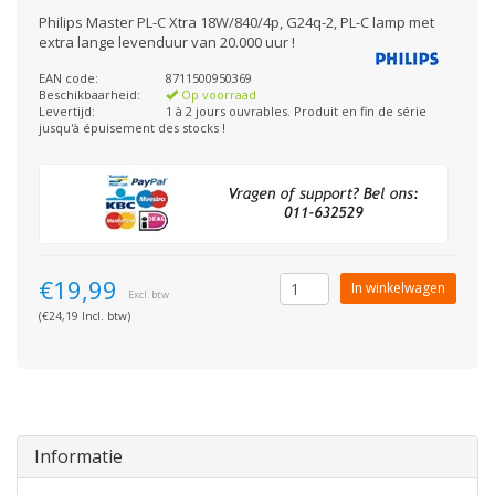
Philips Master PL-C Xtra 18W/840/4p, G24q-2, PL-C lamp met
extra lange levenduur van 20.000 uur !
EAN code:
8711500950369
Beschikbaarheid:
Op voorraad
Levertijd:
1 à 2 jours ouvrables. Produit en fin de série
jusqu'à épuisement des stocks !
€19,99
In winkelwagen
Excl. btw
(€24,19 Incl. btw)
Informatie