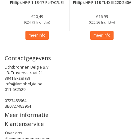
Philips
HF-P 1 13-17 PL-T/C/L EII
Philips
HF-P 118 TL-D III 220-240V
€20,49
€16,99
(€24,79 Incl. btw)
(€20,56 Incl. btw)
meer info
meer info
Contactgegevens
Lichtbronnen België B.V.
J.B. Truyensstraat 21
3941 Eksel (B)
info@lampbelgie.be
011-632529
0727483964
BE0727483964
Meer informatie
Klantenservice
Over ons
Algemene voorwaarden