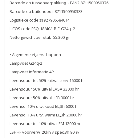
Barcode op tussenverpakking - EAN2 8711500950376
Barcode op buitendoos 8711500950383
Logistieke code(s) 927906584014
ILCOS code FSQ-18/40/1B-E-G24q=2
Netto gewicht per stuk 55.300 gr
• Algemene eigenschappen
Lampvoet G24q-2
Lampvoet informatie 4P
Levensduur tot 50% uitval conv 16000 hr
Levensduur 50% uitval EVSA 33000 hr
Levensduur 50% uitval HFB 9000 hr
Levensd. 10% uitv. koud EL,3h 6000 hr
Levensd. 10% uitv. warm EL,3h 20000 hr
Levensduur tot 10% uitval EM 12000 hr
LSF HF voorverw 20kh v spec,3h 90 %