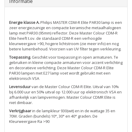
Informatie
Energie klasse A.
Philips MASTER CDM-R Elite PAR30 lamp is een
zeer energiezuinige en compacte keramische metaalhalogeen
lamp met PAR30 (95mm) reflector. Deze Master Colour CDM-R
Elite heeft t.ov. de standaard CDM-R een verhoogde
kleurweergave >90, hogere lichtstroom (zie meer info) en nog
betere lumenbehoud. Voorzien van UV filter tegen verkleuring.
Toepassing.
Geschikt voor toepassing in open armaturen. Te
gebruiken in kleine compacte armaturen voor accent verlichting
en decoratieve verlichting. Deze Master Colour CDM-R Elite
PAR30 lampen met E27 lamp voet wordt gebruikt met een
elektronisch VSA
Levensduur
van de Master Colour CDM-R Elite. Uitval van 10%
bij 6.000 uur en 50% uitval op 12.000 uur op elektronisch VSA en
afhankelijk van lampvermogen. Master Colour CDMR Elite is
niet dimbaar.
Verkrijgbaar
in de lampkleur 930(wit) en in de wattage 35 en
70W. Graden (bundels) 10°, 30° en 40° graden. De
Kleurweergave Ra >90