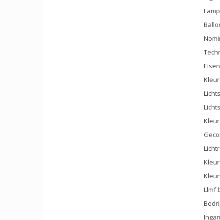
Lamp
Ball
Nomin
Techn
Eise
Kleu
Licht
Licht
Kleu
Gecor
Licht
Kleur
Kleur
Llmf 
Bedri
Ingan