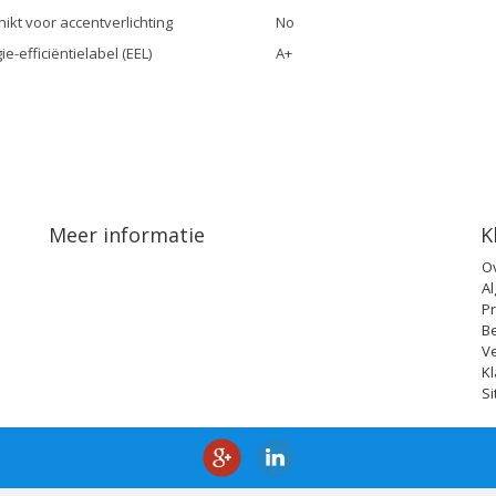
ikt voor accentverlichting
No
ie-efficiëntielabel (EEL)
A+
Meer informatie
K
O
A
Pr
B
V
Kl
S