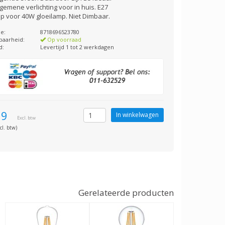
gemene verlichting voor in huis. E27
p voor 40W gloeilamp. Niet Dimbaar.
e:
8718696523780
baarheid:
Op voorraad
d:
Levertijd 1 tot 2 werkdagen
69
Excl. btw
cl. btw)
Gerelateerde producten