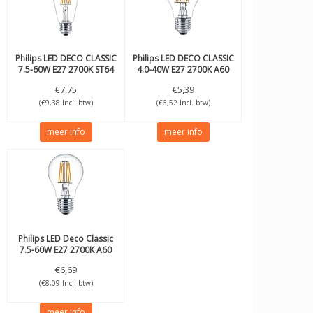
Philips
LED DECO CLASSIC
Philips
LED DECO CLASSIC
7.5-60W E27 2700K ST64
4.0-40W E27 2700K A60
€7,75
€5,39
(€9,38 Incl. btw)
(€6,52 Incl. btw)
meer info
meer info
Philips
LED Deco Classic
7.5-60W E27 2700K A60
€6,69
(€8,09 Incl. btw)
meer info