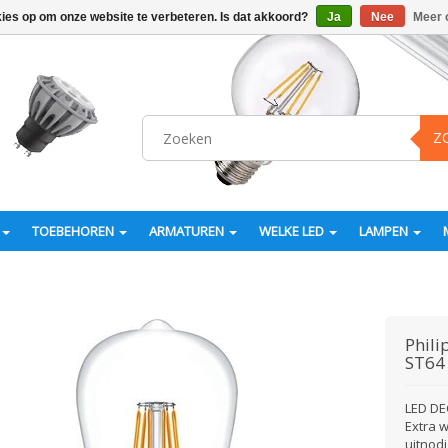
kies op om onze website te verbeteren. Is dat akkoord?
Ja
Nee
Meer 
Z
TOEBEHOREN
ARMATUREN
WELKE LED
LAMPEN
Phili
ST64
LED DE
Extra w
uitnod