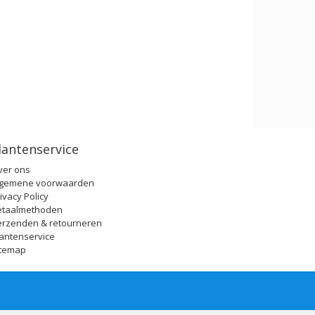
lantenservice
ver ons
lgemene voorwaarden
ivacy Policy
etaalmethoden
erzenden & retourneren
antenservice
itemap