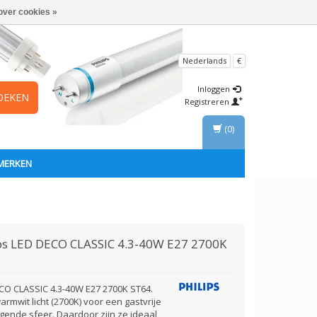
over cookies »
Nederlands
€
Inloggen
OEKEN
Registreren
(0)
MERKEN
ps
LED DECO CLASSIC 4.3-40W E27 2700K
CO CLASSIC 4.3-40W E27 2700K ST64.
armwit licht (2700K) voor een gastvrije
igende sfeer. Daardoor zijn ze ideaal