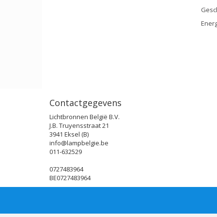
Gesch
Energ
Contactgegevens
Lichtbronnen België B.V.
J.B. Truyensstraat 21
3941 Eksel (B)
info@lampbelgie.be
011-632529
0727483964
BE0727483964