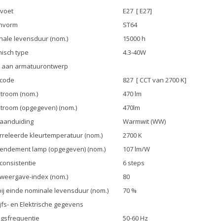
voet
E27 [ E27]
onvorm
ST64
ale levensduur (nom.)
15000 h
isch type
4.3-40W
n aan armatuurontwerp
rcode
827 [ CCT van 2700 K]
stroom (nom.)
470 lm
stroom (opgegeven) (nom.)
470lm
raanduiding
Warmwit (WW)
releerde kleurtemperatuur (nom.)
2700 K
rendement lamp (opgegeven) (nom.)
107 lm/W
consistentie
6 steps
weergave-index (nom.)
80
bij einde nominale levensduur (nom.)
70 %
jfs- en Elektrische gegevens
gsfrequentie
50-60 Hz