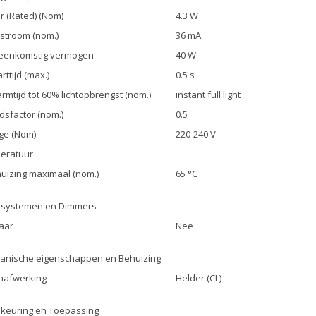
 (Rated) (Nom)
4.3 W
stroom (nom.)
36 mA
eenkomstig vermogen
40 W
rttijd (max.)
0.5 s
mtijd tot 60% lichtopbrengst (nom.)
instant full light
dsfactor (nom.)
0.5
ge (Nom)
220-240 V
eratuur
uizing maximaal (nom.)
65 °C
lsystemen en Dimmers
aar
Nee
anische eigenschappen en Behuizing
nafwerking
Helder (CL)
keuring en Toepassing