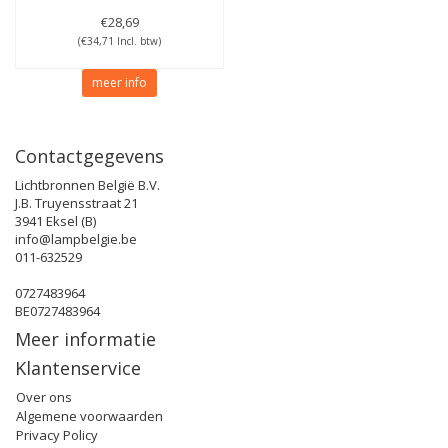
€28,69
(€34,71 Incl. btw)
meer info
Contactgegevens
Lichtbronnen België B.V.
J.B. Truyensstraat 21
3941 Eksel (B)
info@lampbelgie.be
011-632529
0727483964
BE0727483964
Meer informatie
Klantenservice
Over ons
Algemene voorwaarden
Privacy Policy