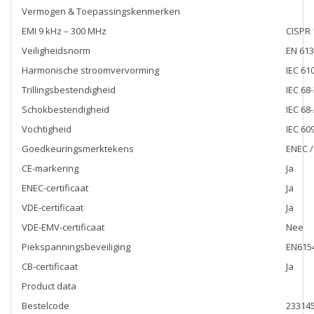
Vermogen & Toepassingskenmerken
EMI 9 kHz – 300 MHz
CISPR 
Veiligheidsnorm
EN 613
Harmonische stroomvervorming
IEC 61
Trillingsbestendigheid
IEC 68-
Schokbestendigheid
IEC 68
Vochtigheid
IEC 60
Goedkeuringsmerktekens
ENEC /
CE-markering
Ja
ENEC-certificaat
Ja
VDE-certificaat
Ja
VDE-EMV-certificaat
Nee
Piekspanningsbeveiliging
EN6154
CB-certificaat
Ja
Product data
Bestelcode
233145