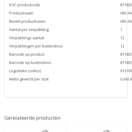
EOC productcode
87182
Productnaam
HID-AV
Bestel productnaam
HID-AV
Aantal per verpakking
1
Verpakkings aantal
12
Verpakkingen per buitendoos
12
Barcode op product
87182
Barcode op buitendoos
87182
Logistieke code(s)
91370
Netto gewicht per stuk
0.342 
Gerelateerde producten