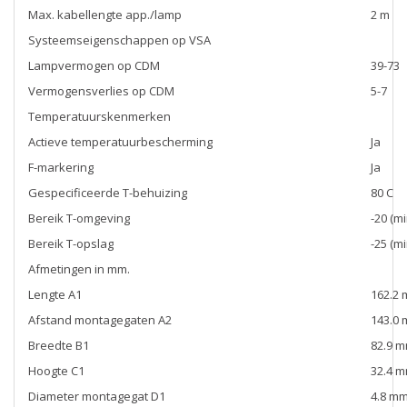
Max. kabellengte app./lamp
2 m
Systeemseigenschappen op VSA
Lampvermogen op CDM
39-73
Vermogensverlies op CDM
5-7
Temperatuurskenmerken
Actieve temperatuurbescherming
Ja
F-markering
Ja
Gespecificeerde T-behuizing
80 C
Bereik T-omgeving
-20 (mi
Bereik T-opslag
-25 (mi
Afmetingen in mm.
Lengte A1
162.2
Afstand montagegaten A2
143.0
Breedte B1
82.9 
Hoogte C1
32.4 
Diameter montagegat D1
4.8 m