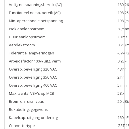
Veilig netspanningsbereik (AC)
180-2
Functioneel netsp. bereik (AC)
198-2
Min. operationele netspanning
198 (m
Piek aanloopstroom
8 (max
Duur aanloopstroom
10 ms
Aardlekstroom
0.25 (
Tolerantie lampvermogen
-3%/+
Arbeidsfactor 100% uitg. verm.
0.95 -
Oversp. beveiliging 320 VAC
48 hr
Oversp. beveiliging 350 VAC
2 hr
Oversp. beveiliging 400 VAC
5 min
Max. aantal VSA's op MCB
58 x
Brom- en ruisniveau
20 dB(
Bekabelingsgegevens
Kabelcap. uitgang onderling
160 pF
Connectortype
GST 18