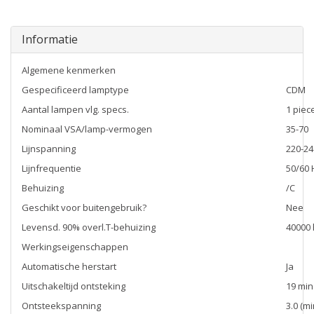
Informatie
Algemene kenmerken
Gespecificeerd lamptype
CDM
Aantal lampen vlg. specs.
1 piec
Nominaal VSA/lamp-vermogen
35-70
Lijnspanning
220-24
Lijnfrequentie
50/60 
Behuizing
/C
Geschikt voor buitengebruik?
Nee
Levensd. 90% overl.T-behuizing
40000 
Werkingseigenschappen
Automatische herstart
Ja
Uitschakeltijd ontsteking
19 min
Ontsteekspanning
3.0 (mi