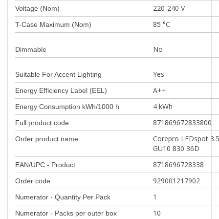
220-240 V
Voltage (Nom)
85 °C
T-Case Maximum (Nom)
No
Dimmable
Yes
Suitable For Accent Lighting
A++
Energy Efficiency Label (EEL)
4 kWh
Energy Consumption kWh/1000 h
871869672833800
Full product code
Corepro LEDspot 3.
Order product name
GU10 830 36D
8718696728338
EAN/UPC - Product
929001217902
Order code
1
Numerator - Quantity Per Pack
10
Numerator - Packs per outer box