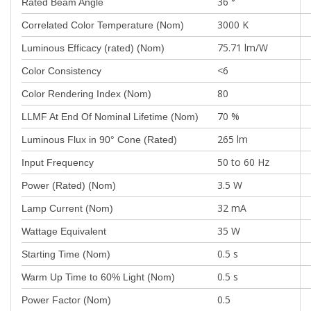
36 °
Rated Beam Angle
3000 K
Correlated Color Temperature (Nom)
75.71 lm/W
Luminous Efficacy (rated) (Nom)
<6
Color Consistency
80
Color Rendering Index (Nom)
70 %
LLMF At End Of Nominal Lifetime (Nom)
265 lm
Luminous Flux in 90° Cone (Rated)
50 to 60 Hz
Input Frequency
3.5 W
Power (Rated) (Nom)
32 mA
Lamp Current (Nom)
35 W
Wattage Equivalent
0.5 s
Starting Time (Nom)
0.5 s
Warm Up Time to 60% Light (Nom)
0.5
Power Factor (Nom)