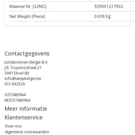
929001217902
Material Nr. (12NC)
0.038 kg
Net Weight (Piece)
Contactgegevens
Lichtbronnen België B.V.
J.B. Truyensstraat 21
3941 Eksel (B)
info@lampbelgie.be
011-632529
0727483964
BE0727483964
Meer informatie
Klantenservice
Over ons
Algemene voorwaarden