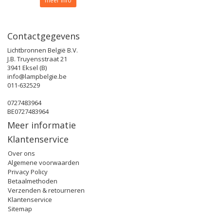
meer info
Contactgegevens
Lichtbronnen België B.V.
J.B. Truyensstraat 21
3941 Eksel (B)
info@lampbelgie.be
011-632529
0727483964
BE0727483964
Meer informatie
Klantenservice
Over ons
Algemene voorwaarden
Privacy Policy
Betaalmethoden
Verzenden & retourneren
Klantenservice
Sitemap