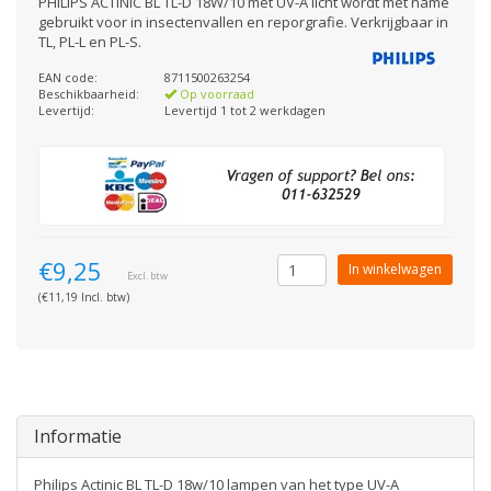
PHILIPS ACTINIC BL TL-D 18W/10 met UV-A licht wordt met name
gebruikt voor in insectenvallen en reporgrafie. Verkrijgbaar in
TL, PL-L en PL-S.
EAN code:
8711500263254
Beschikbaarheid:
Op voorraad
Levertijd:
Levertijd 1 tot 2 werkdagen
€9,25
In winkelwagen
Excl. btw
(€11,19 Incl. btw)
Informatie
Philips Actinic BL TL-D 18w/10 lampen van het type UV-A