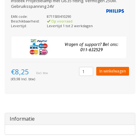
Insteek Projectielamp met G6.35 fitting. Vermogen 250W.
Gebruiksspanning 24V
EAN code:
8711500410290
Beschikbaarheid:
Op voorraad
Levertijd:
Levertijd 1 tot 2 werkdagen
€8,25
In winkelwagen
Excl. btw
(€9,98 Incl. btw)
Informatie