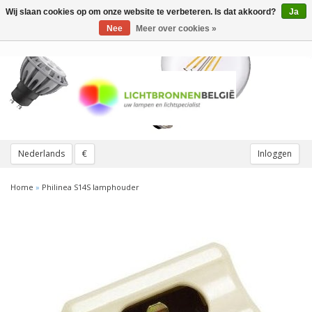
Wij slaan cookies op om onze website te verbeteren. Is dat akkoord?
Ja
Toggle
navigation
Nee
Meer over cookies »
Nederlands
€
Inloggen
Home
»
Philinea S14S lamphouder