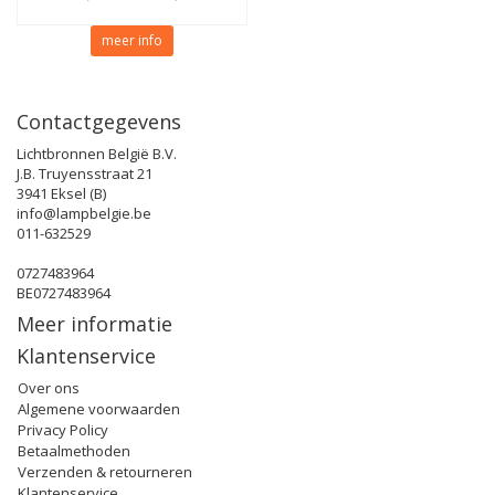
meer info
Contactgegevens
Lichtbronnen België B.V.
J.B. Truyensstraat 21
3941 Eksel (B)
info@lampbelgie.be
011-632529
0727483964
BE0727483964
Meer informatie
Klantenservice
Over ons
Algemene voorwaarden
Privacy Policy
Betaalmethoden
Verzenden & retourneren
Klantenservice