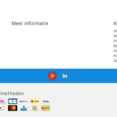
Meer informatie
K
O
A
Pr
B
V
Kl
S
lmethoden