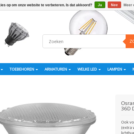
kies op om onze website te verbeteren. Is dat akkoord?
Ja
Nee
Meer 
Z
TOEBEHOREN
ARMATUREN
WELKE LED
LAMPEN
Osr
36D 
Ook voo
(extra
lichtb