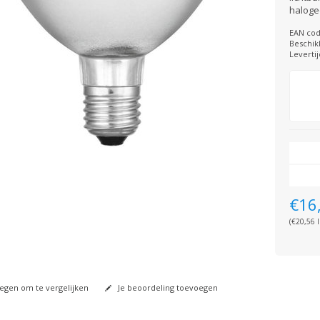
haloge
EAN cod
Beschik
Levertij
€16
(€20,56 I
gen om te vergelijken
Je beoordeling toevoegen