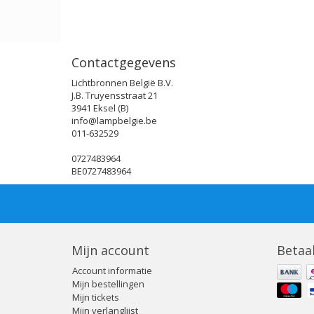
Contactgegevens
Lichtbronnen België B.V.
J.B. Truyensstraat 21
3941 Eksel (B)
info@lampbelgie.be
011-632529
0727483964
BE0727483964
Mijn account
Betaa
Account informatie
Mijn bestellingen
Mijn tickets
Mijn verlanglijst