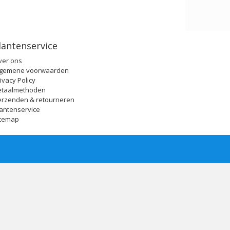
lantenservice
ver ons
lgemene voorwaarden
ivacy Policy
etaalmethoden
erzenden & retourneren
antenservice
itemap