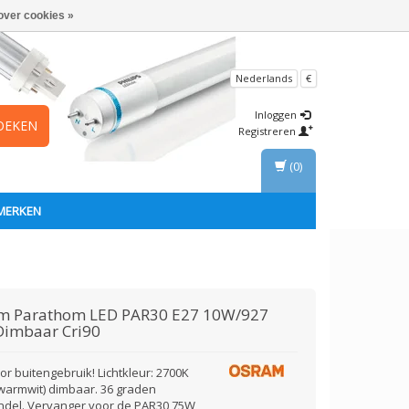
over cookies »
Nederlands
€
Inloggen
OEKEN
Registreren
(0)
MERKEN
am
Parathom LED PAR30 E27 10W/927
Dimbaar Cri90
r buitengebruik! Lichtkleur: 2700K
 warmwit) dimbaar. 36 graden
undel. Vervanger voor de PAR30 75W