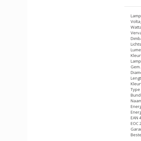
Lamp
Volta
Watta
Verva
Dimba
Licht
Lumen
Kleu
Lamp
Gem. 
Diame
Lengt
Kleur
Type 
Bunde
Naam 
Energ
Energ
EAN 
EOC 
Garan
Best