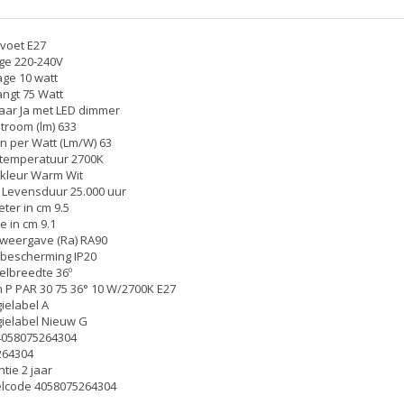
voet E27
ge 220-240V
ge 10 watt
ngt 75 Watt
ar Ja met LED dimmer
stroom (lm) 633
 per Watt (Lm/W) 63
rtemperatuur 2700K
kleur Warm Wit
Levensduur 25.000 uur
ter in cm 9.5
e in cm 9.1
weergave (Ra) RA90
bescherming IP20
lbreedte 36º
P PAR 30 75 36° 10 W/2700K E27
ielabel A
ielabel Nieuw G
4058075264304
264304
tie 2 jaar
elcode 4058075264304