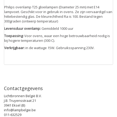
Philips ovenlamp T25 gloeilampen (Diameter 25 mm) met E14
lampvoet. Geschikt voor in gebruik in ovens. Ze zijn vervaardigd van
hittebestendig glas. De kleurechtheid Ra is 100. Bestand tegen
300graden (ontwerp temperatuur)
Levensduur ovenlamp:
Gemiddeld 1000 uur
Toepassing:
Voor ovens, waar een hoge betrouwbaarheid nodig is
bij hogere temperaturen (300 C).
Verkrijgbaar:
in de wattage 15W. Gebruiksspanning 230V.
Contactgegevens
Lichtbronnen België B.V.
J.B. Truyensstraat 21
3941 Eksel (B)
info@lampbelgie.be
011-632529