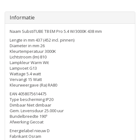
Informatie
Naam SubstiTUBE T8 EM Pro 5.4 W/3000K 438 mm
Lengte in mm 437 (452 incl. pinnen)
Diameter in mm 26
Kleurtemperatuur 3000K
Lichtstroom (lm) 810
Lampkleur Warm Wit
Lampvoet G13
Wattage 5.4 watt
Vervangt 15 Watt
Kleurweergave (Ra) RA80
EAN 4058075614475
Type bescherming IP20
Dimbaar Niet dimbaar
Gem. Levensduur 25.000 uur
Bundelbreedte 190º
Afwerking Gecoat
Energielabel nieuw D
Fabrikant Osram