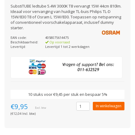
SubstiTUBE ledtube 5.4W 3000K T8 vervangt 15W 44cm 810lm.
Ideaal voor vervanging van huidige TL-buis Philips TL-D
15W/830 T8 of Osram L 15W/830. Toepassen op netspanning
of conventioneel voorschakelapparaat, inclusief dummy
starter.
EAN code:
4058075614475
Beschikbaarheid:
Op voorraad
Levertijd:
Levertijd 1 tot 2 werkdagen
10 stuks voor €9,45 per stuk en bespaar 5%
€9,95
In winkelwagen
Excl. btw
(€12,04 Incl. btw)