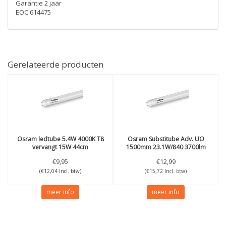
Garantie 2 jaar
EOC 614475
Gerelateerde producten
Osram
ledtube 5.4W 4000K T8
Osram
Substitube Adv. UO
vervangt 15W 44cm
1500mm 23.1W/840 3700lm
€9,95
€12,99
(€12,04 Incl. btw)
(€15,72 Incl. btw)
meer info
meer info