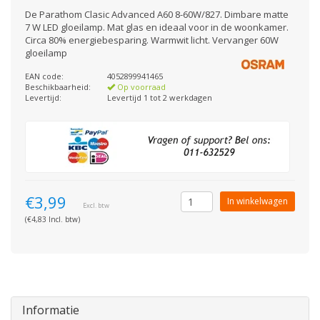
De Parathom Clasic Advanced A60 8-60W/827. Dimbare matte
7 W LED gloeilamp. Mat glas en ideaal voor in de woonkamer.
Circa 80% energiebesparing. Warmwit licht. Vervanger 60W
gloeilamp
EAN code:
4052899941465
Beschikbaarheid:
Op voorraad
Levertijd:
Levertijd 1 tot 2 werkdagen
€3,99
In winkelwagen
Excl. btw
(€4,83 Incl. btw)
Informatie