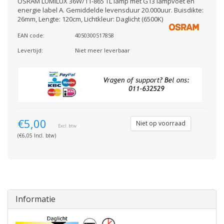
OSRAM LUMILUX 36W/11-865 TL lamp met G13 lampvoet en
energie label A. Gemiddelde levensduur 20.000uur. Buisdikte:
26mm, Lengte: 120cm, Lichtkleur: Daglicht (6500K)
EAN code:
4050300517858
Levertijd:
Niet meer leverbaar
€5,00
Niet op voorraad
Excl. btw
(€6,05 Incl. btw)
Informatie