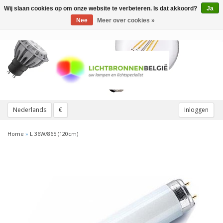
Wij slaan cookies op om onze website te verbeteren. Is dat akkoord?
Ja
Toggle
navigation
Nee
Meer over cookies »
Nederlands
€
Inloggen
Home
»
L 36W/865 (120cm)