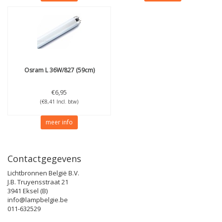
Osram
L 36W/827 (59cm)
€6,95
(€8,41 Incl. btw)
meer info
Contactgegevens
Lichtbronnen België B.V.
J.B. Truyensstraat 21
3941 Eksel (B)
info@lampbelgie.be
011-632529