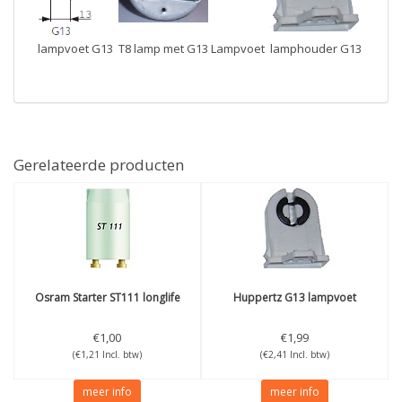
lampvoet G13
T8 lamp met G13 Lampvoet
lamphouder G13
Gerelateerde producten
Osram
Starter ST111 longlife
Huppertz
G13 lampvoet
€1,00
€1,99
(€1,21 Incl. btw)
(€2,41 Incl. btw)
meer info
meer info