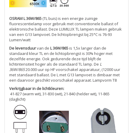
OSRAM L 36W/865
(TL buis) is een energie zuinige
fluorescentielamp voor gebruik met conventionele ballast of
elektronische ballast. Deze LUMILUX TL lampen maken gebruik
van een G13 lampvoet. De lichtopbrengst bij 25°C is 76-93
Lumen/watt
De levensduur
van de
L 36W/865
is 1,5x langer dan de
standaard kleur TL en de lichtopbrengst is 30% hoger met
dezelfde energie. Ook gedurende deze tijd blijft de
lichtintensiteit hoger als de standaard TL lamp. De
L
36W/865
20.000 uur op HF voorschakel apparatuur, (12000 uur
met standaard ballast. De L met G13 lampvoet is dimbaar met
een daarvoor geschikt voorschakel apparaat. Lampvorm T8
Verkrijgbaar in de lichtkleuren:
41-827 (warm wit), 31-830 (wit), 21-840 (helder wit), 11-865
(daglicht)