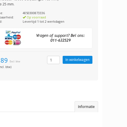
e 25 mm.
e:
4050300873336
baarheid:
Op voorraad
d:
Levertijd 1 tot 2 werkdagen
,89
Excl. btw
ncl. btw)
Informatie