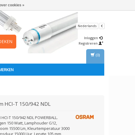
over cookies »
Nederlands
€
Inloggen
OEKEN
Registreren
(0)
MERKEN
am
HCI-T 150/942 NDL
HCI-T 150/942 NDL POWERBALL.
en 150 Watt, Lamphouder G12,
troom 15500 Lm, Kleurtemperatuur 3000
ensduur 15000 Uur, Lengte 105 mm,