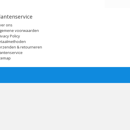
lantenservice
ver ons
lgemene voorwaarden
ivacy Policy
etaalmethoden
erzenden & retourneren
antenservice
itemap