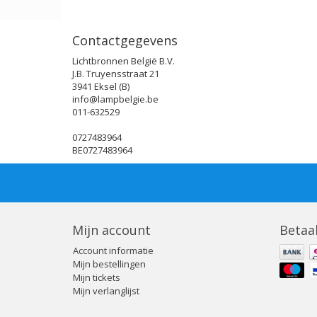
Contactgegevens
Lichtbronnen België B.V.
J.B. Truyensstraat 21
3941 Eksel (B)
info@lampbelgie.be
011-632529
0727483964
BE0727483964
Mijn account
Betaa
Account informatie
Mijn bestellingen
Mijn tickets
Mijn verlanglijst