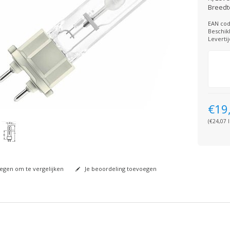
Breedt
EAN cod
Beschik
Levertij
€19
(€24,07 I
gen om te vergelijken
Je beoordeling toevoegen