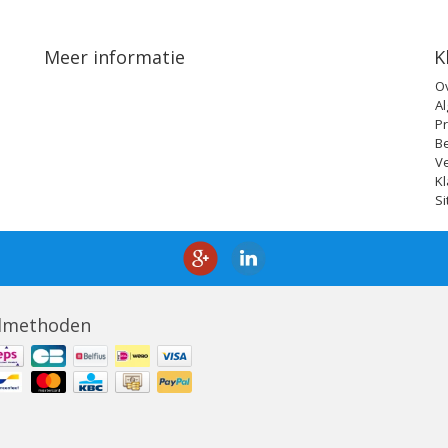
Meer informatie
K
O
A
Pr
B
V
Kl
S
lmethoden