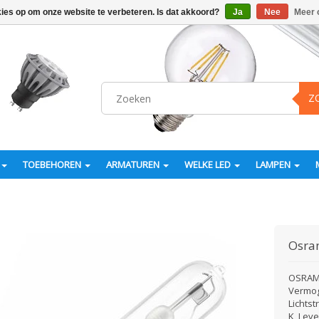
kies op om onze website te verbeteren. Is dat akkoord?
Ja
Nee
Meer 
Z
TOEBEHOREN
ARMATUREN
WELKE LED
LAMPEN
Osr
OSRAM 
Vermog
Lichts
K, Lev