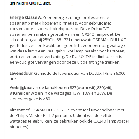
Energie klasse A.
Zeer energie zuinige professionele
spaarlamp met 4 koperen pinnetjes. Voor gebruik met
conventioneel voorschakelapparaat. Deze Dulux T/E
spaarlampen maken gebruik van een GX24Q lampvoet. De
lichtopbrengst bij 25°C is 68 - 72 Lumen/watt.OSRAM's DULUX T
geeft dus veel en kwalitatief goed licht voor een laag wattage,
wat deze lamp een veel gebruikte lamp maakt voor kantoren,
portalen en buitenverlichting. De DULUX T/E is dimbaar en is
eenvoudig te vervangen door deze uit de fitting te trekken.
Levensduur:
Gemiddelde levensduur van DULUX T/E is 36.000
uur.
Verkrijgbaar:
in de lampkleuren 827(warm wit) ,830(wit),
840(helder wit) en in de wattages 13W, 18W en 26W. De
kleurweergave is >80
Alternatief:
OSRAM DULUX T/E is eventueel uitwisselbaar met
de Philips Master PL-T 2 pin lamp. U dient wel de zelfde
wattages te gebruiken! ze gebruiken ook de GX24Q lampvoet (4
pinnetjes)