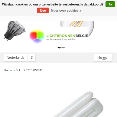
Wij slaan cookies op om onze website te verbeteren. Is dat akkoord?
Ja
Toggle
navigation
Nee
Meer over cookies »
Nederlands
€
Inloggen
Home
»
DULUX T/E 32W/830