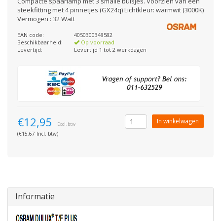
Compacte spaarlamp met 3 smalle buisjes. Voorzien van een
steekfitting met 4 pinnetjes (GX24q) Lichtkleur: warmwit (3000K)
Vermogen : 32 Watt
EAN code:
4050300348582
Beschikbaarheid:
Op voorraad
Levertijd:
Levertijd 1 tot 2 werkdagen
€12,95
In winkelwagen
Excl. btw
(€15,67 Incl. btw)
Informatie