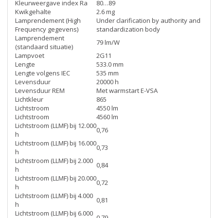
Kleurweergave index Ra
80…89
Kwikgehalte
2.6 mg
Lamprendement (High
Under clarification by authority and
Frequency gegevens)
standardization body
Lamprendement
79 lm/W
(standaard situatie)
Lampvoet
2G11
Lengte
533.0 mm
Lengte volgens IEC
535 mm
Levensduur
20000 h
Levensduur REM
Met warmstart E-VSA
Lichtkleur
865
Lichtstroom
4550 lm
Lichtstroom
4560 lm
Lichtstroom (LLMF) bij 12.000
0,76
h
Lichtstroom (LLMF) bij 16.000
0,73
h
Lichtstroom (LLMF) bij 2.000
0,84
h
Lichtstroom (LLMF) bij 20.000
0,72
h
Lichtstroom (LLMF) bij 4.000
0,81
h
Lichtstroom (LLMF) bij 6.000
0,79