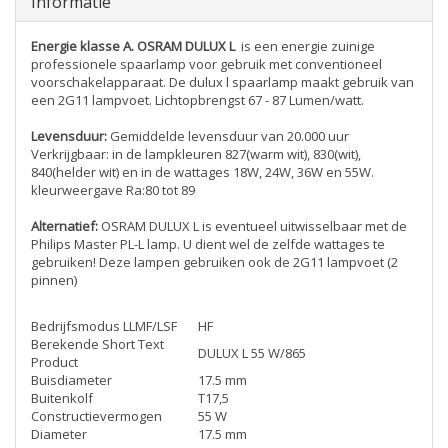
Informatie
Energie klasse A. OSRAM DULUX L
is een energie zuinige
professionele spaarlamp voor gebruik met conventioneel
voorschakelapparaat. De dulux l spaarlamp maakt gebruik van
een 2G11 lampvoet. Lichtopbrengst 67 - 87 Lumen/watt.
Levensduur:
Gemiddelde levensduur van 20.000 uur
Verkrijgbaar: in de lampkleuren 827(warm wit), 830(wit),
840(helder wit) en in de wattages 18W, 24W, 36W en 55W.
kleurweergave Ra:80 tot 89
Alternatief:
OSRAM DULUX L is eventueel uitwisselbaar met de
Philips Master PL-L lamp. U dient wel de zelfde wattages te
gebruiken! Deze lampen gebruiken ook de 2G11 lampvoet (2
pinnen)
Bedrijfsmodus LLMF/LSF
HF
Berekende Short Text
DULUX L 55 W/865
Product
Buisdiameter
17.5 mm
Buitenkolf
T17,5
Constructievermogen
55 W
Diameter
17.5 mm