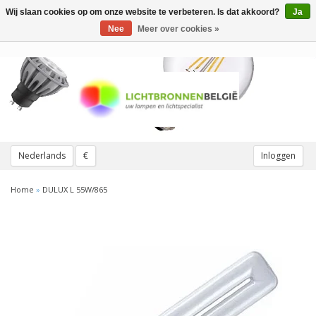
Wij slaan cookies op om onze website te verbeteren. Is dat akkoord?
Ja
Toggle
navigation
Nee
Meer over cookies »
Nederlands
€
Inloggen
Home
»
DULUX L 55W/865