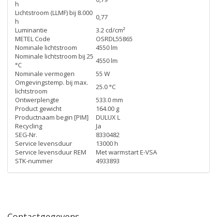
h
Lichtstroom (LLMF) bij 8.000
0,77
h
Luminantie
3.2 cd/cm²
METEL Code
OSRDL55865
Nominale lichtstroom
4550 lm
Nominale lichtstroom bij 25
4550 lm
°C
Nominale vermogen
55 W
Omgevingstemp. bij max.
25.0 °C
lichtstroom
Ontwerplengte
533.0 mm
Product gewicht
164.00 g
Productnaam begin [PIM]
DULUX L
Recycling
Ja
SEG-Nr.
8330482
Service levensduur
13000 h
Service levensduur REM
Met warmstart E-VSA
STK-nummer
4933893
Contactgegevens