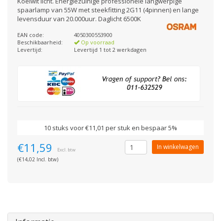
Koelwit licht. Energiezuinige professionele langwerpige
spaarlamp van 55W met steekfitting 2G11 (4pinnen) en lange
levensduur van 20.000uur. Daglicht 6500K
EAN code:
4050300553900
Beschikbaarheid:
Op voorraad
Levertijd:
Levertijd 1 tot 2 werkdagen
10 stuks voor €11,01 per stuk en bespaar 5%
€11,59
In winkelwagen
Excl. btw
(€14,02 Incl. btw)