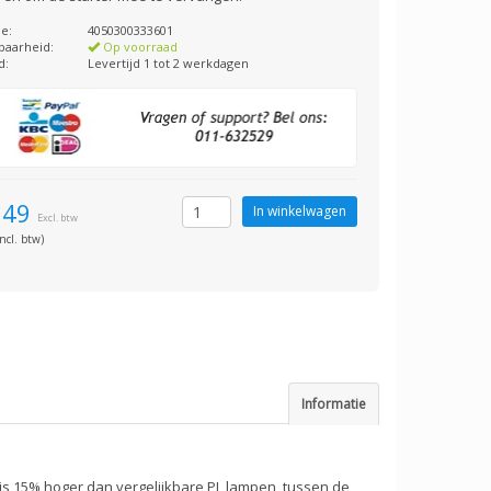
e:
4050300333601
baarheid:
Op voorraad
d:
Levertijd 1 tot 2 werkdagen
,49
Excl. btw
ncl. btw)
Informatie
is 15% hoger dan vergelijkbare PL lampen, tussen de