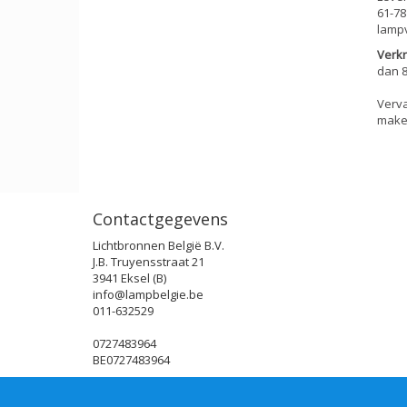
61-78
lampv
Verkr
dan 8
Verva
maken
Contactgegevens
Lichtbronnen België B.V.
J.B. Truyensstraat 21
3941 Eksel (B)
info@lampbelgie.be
011-632529
0727483964
BE0727483964