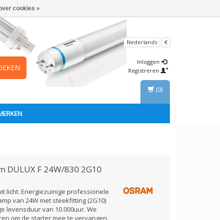
over cookies »
Nederlands
€
Inloggen
OEKEN
Registreren
(0)
MERKEN
am
DULUX F 24W/830 2G10
t licht. Energiezuinige professionele
amp van 24W met steekfitting (2G10)
ge levensduur van 10.000uur. We
ren om de starter mee te vervangen.