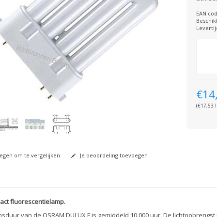
EAN cod
Beschik
Levertij
€14
(€17,53 I
gen om te vergelijken
Je beoordeling toevoegen
ct fluorescentielamp.
sduur van de OSRAM DULUX F is gemiddeld 10.000 uur. De lichtopbrengst 