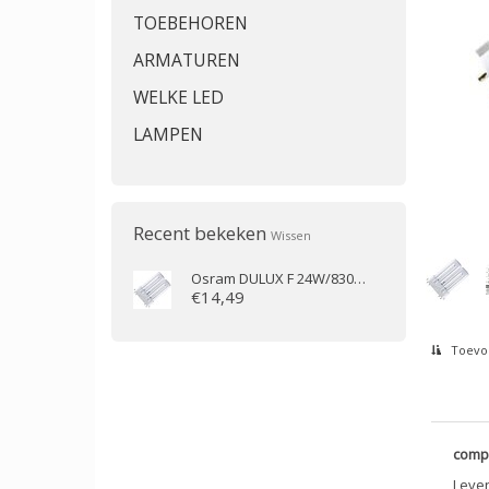
TOEBEHOREN
ARMATUREN
WELKE LED
LAMPEN
Recent bekeken
Wissen
Osram
DULUX F 24W/830 2G10
€14,49
Toevoe
compa
Leven