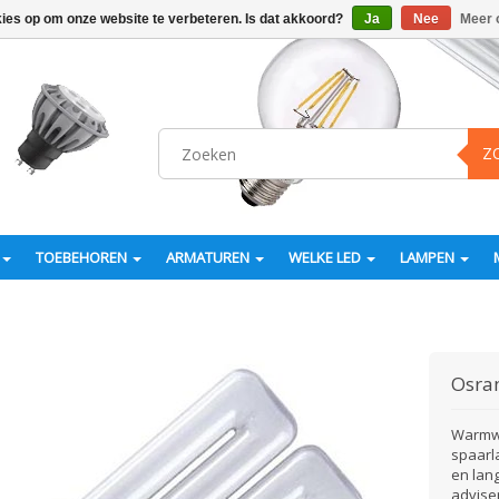
kies op om onze website te verbeteren. Is dat akkoord?
Ja
Nee
Meer 
Z
TOEBEHOREN
ARMATUREN
WELKE LED
LAMPEN
Osr
Warmwi
spaarl
en lan
advise