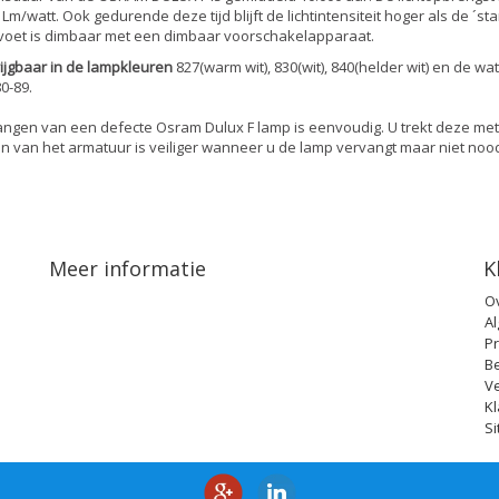
 Lm/watt. Ook gedurende deze tijd blijft de lichtintensiteit hoger als de ´
oet is dimbaar met een dimbaar voorschakelapparaat.
ijgbaar in de lampkleuren
827(warm wit), 830(wit), 840(helder wit) en de 
0-89.
ngen van een defecte Osram Dulux F lamp is eenvoudig. U trekt deze met e
 van het armatuur is veiliger wanneer u de lamp vervangt maar niet nood
Meer informatie
K
O
A
Pr
B
V
Kl
S