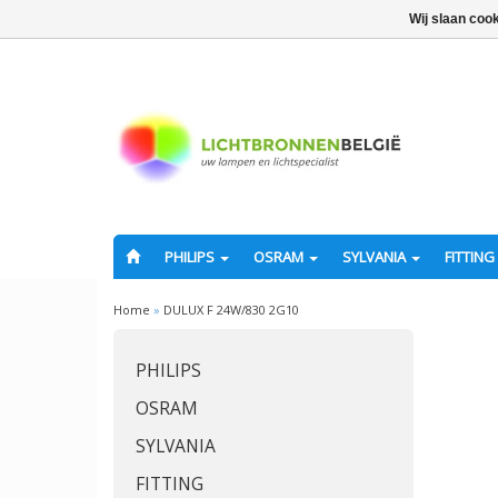
Wij slaan coo
PHILIPS
OSRAM
SYLVANIA
FITTING
Home
»
DULUX F 24W/830 2G10
PHILIPS
OSRAM
SYLVANIA
FITTING