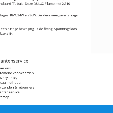
standaard ´TL buis. Deze DULUX F lamp met 2G10
wattages 18W, 24W en 36W. De kleurweergave is hoger
en rustige beweging uit de fitting. Spanningsloos
zakelijk.
lantenservice
ver ons
lgemene voorwaarden
ivacy Policy
etaalmethoden
erzenden & retourneren
antenservice
itemap