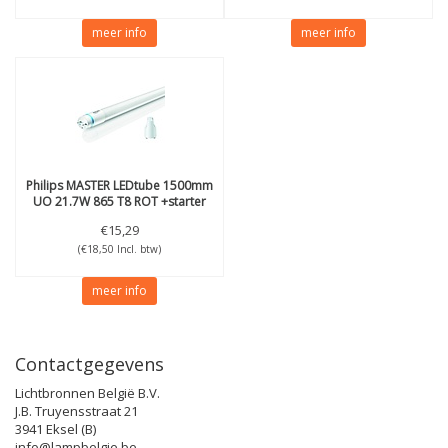
meer info
meer info
Philips
MASTER LEDtube 1500mm
UO 21.7W 865 T8 ROT +starter
€15,29
(€18,50 Incl. btw)
meer info
Contactgegevens
Lichtbronnen België B.V.
J.B. Truyensstraat 21
3941 Eksel (B)
info@lampbelgie.be