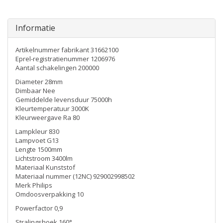
Informatie
Artikelnummer fabrikant 31662100
Eprel-registratienummer 1206976
Aantal schakelingen 200000
Diameter 28mm
Dimbaar Nee
Gemiddelde levensduur 75000h
Kleurtemperatuur 3000K
Kleurweergave Ra 80
Lampkleur 830
Lampvoet G13
Lengte 1500mm
Lichtstroom 3400lm
Materiaal Kunststof
Materiaal nummer (12NC) 929002998502
Merk Philips
Omdoosverpakking 10
Powerfactor 0,9
Stralingshoek 160°