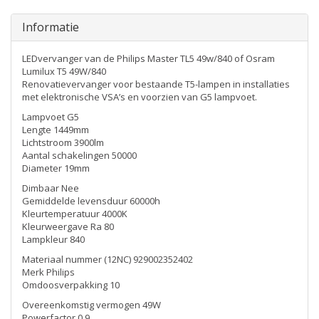
Informatie
LEDvervanger van de Philips Master TL5 49w/840 of Osram
Lumilux T5 49W/840
Renovatievervanger voor bestaande T5-lampen in installaties
met elektronische VSA’s en voorzien van G5 lampvoet.
Lampvoet G5
Lengte 1449mm
Lichtstroom 3900lm
Aantal schakelingen 50000
Diameter 19mm
Dimbaar Nee
Gemiddelde levensduur 60000h
Kleurtemperatuur 4000K
Kleurweergave Ra 80
Lampkleur 840
Materiaal nummer (12NC) 929002352402
Merk Philips
Omdoosverpakking 10
Overeenkomstig vermogen 49W
Powerfactor 0,9