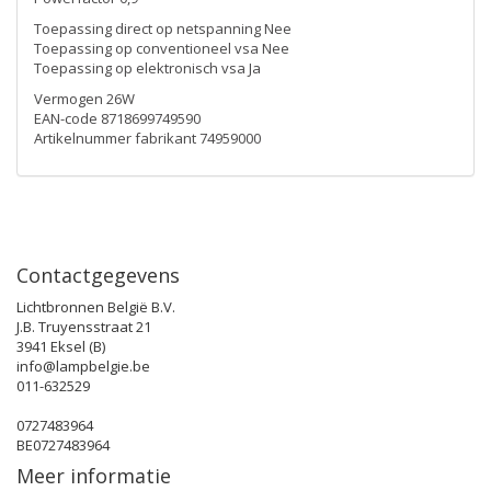
Toepassing direct op netspanning Nee
Toepassing op conventioneel vsa Nee
Toepassing op elektronisch vsa Ja
Vermogen 26W
EAN-code 8718699749590
Artikelnummer fabrikant 74959000
Contactgegevens
Lichtbronnen België B.V.
J.B. Truyensstraat 21
3941 Eksel (B)
info@lampbelgie.be
011-632529
0727483964
BE0727483964
Meer informatie