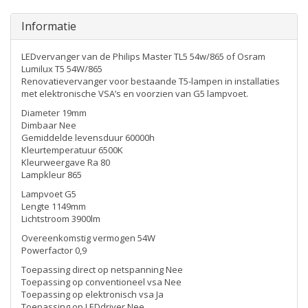
Informatie
LEDvervanger van de Philips Master TL5 54w/865 of Osram
Lumilux T5 54W/865
Renovatievervanger voor bestaande T5-lampen in installaties
met elektronische VSA’s en voorzien van G5 lampvoet.
Diameter 19mm
Dimbaar Nee
Gemiddelde levensduur 60000h
Kleurtemperatuur 6500K
Kleurweergave Ra 80
Lampkleur 865
Lampvoet G5
Lengte 1149mm
Lichtstroom 3900lm
Overeenkomstig vermogen 54W
Powerfactor 0,9
Toepassing direct op netspanning Nee
Toepassing op conventioneel vsa Nee
Toepassing op elektronisch vsa Ja
Toepassing op LEDdriver Nee