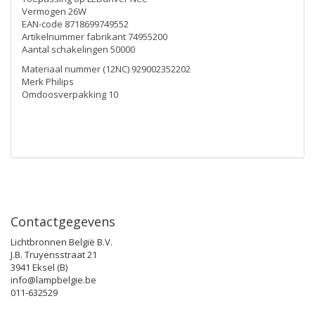
Vermogen 26W
EAN-code 8718699749552
Artikelnummer fabrikant 74955200
Aantal schakelingen 50000
Materiaal nummer (12NC) 929002352202
Merk Philips
Omdoosverpakking 10
Contactgegevens
Lichtbronnen België B.V.
J.B. Truyensstraat 21
3941 Eksel (B)
info@lampbelgie.be
011-632529