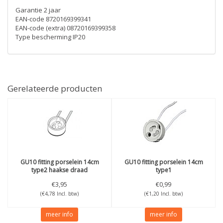
Garantie 2 jaar
EAN-code 8720169399341
EAN-code (extra) 08720169399358
Type bescherming IP20
Gerelateerde producten
GU10 fitting porselein 14cm
GU10 fitting porselein 14cm
type2 haakse draad
type1
€3,95
€0,99
(€4,78 Incl. btw)
(€1,20 Incl. btw)
meer info
meer info