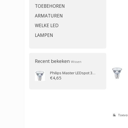
TOEBEHOREN
ARMATUREN
WELKE LED
LAMPEN
Recent bekeken
Wissen
Philips
Master LEDspot 3.7-35W GU10 927 36D dimbaar
€4,65
Toevoe