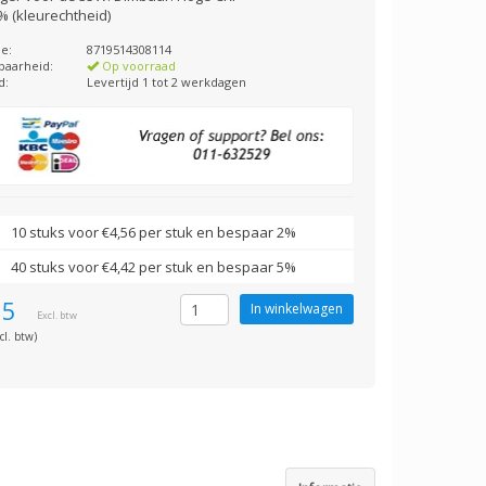
% (kleurechtheid)
e:
8719514308114
baarheid:
Op voorraad
d:
Levertijd 1 tot 2 werkdagen
10 stuks voor €4,56 per stuk en bespaar 2%
40 stuks voor €4,42 per stuk en bespaar 5%
65
Excl. btw
cl. btw)